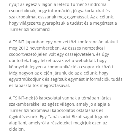
nyújt az egész világon a létező Turner Szindróma
csoportoknak, hogy információt, jó gyakorlatokat és
szakirodalmat osszanak meg egymással. Az a célunk,
hogy világszerte gyarapítsuk a tudást és a megértést a
Turner Szindrómáról.
A TSINT Japánban egy nemzetközi konferencián alakult
meg 2012 novemberében. Az összes nemzetközi
csoportvezető jelen volt egy összejövetelen, és úgy
döntöttek, hogy létrehozzák ezt a weboldalt, hogy
könnyebb legyen a kommunikáció a csoportok között.
Még nagyon az elején járunk, de az a célunk, hogy
együttműködjünk és segítsük egymást információk, tudás
és tapasztaltok megosztásával.
A TSINT-nek jó kapcsolatai vannak a témában jártas
szakemberekkel az egész világon, amely jó alapja a
Turner Szindrómával kapcsolatos oktatásnak és
ügyintézésnek. Egy Tanácsadói Bizottságot fogunk
alapítani, amelyről a részleteket megírjuk ezen az
oldalon.