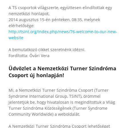
A TS csoportok világszerte, együttesen elindítottak egy
nemzetközi honlapot,
2014 augusztus 15-én pénteken, 08:35, melynek
elérhetősége:
http://tsint.org/index.php/news/76-welcome-to-our-new-
website
A bemutatkozó cikket szeretnénk idézni.
Fordította: Óvári Vera
Üdvözlet a Nemzetközi Turner Szindróma
Csoport új honlapján!
Mi, a Nemzetközi Turner Szindróma Csoport (Turner
Syndrome International Group, TSINT), örömmel
jelentetjük be, hogy hivatalosan is megindítottuk a Világ
Turner Szindróma Közösségének (Turner Syndrome
Community Worldwide) a weboldalát.
A Nemzetközi Turner Szindróma Csoport lehetőséget