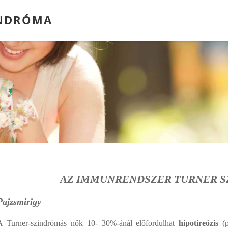
INDRÓMA
AZ IMMUNRENDSZER TURNER 
Pajzsmirigy
A Turner-szindrómás nők 10- 30%-ánál előfordulhat
hipotireózis
(p