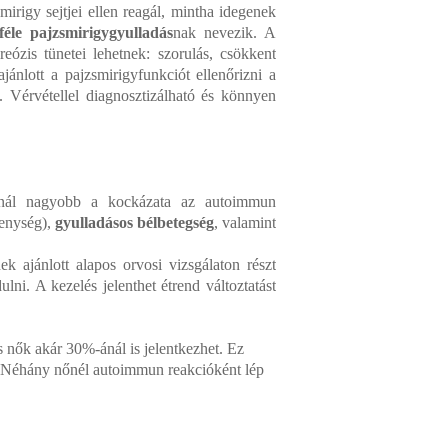
irigy sejtjei ellen reagál, mintha idegenek
féle pajzsmirigygyulladás
nak nevezik. A
ózis tünetei lehetnek: szorulás, csökkent
jánlott a pajzsmirigyfunkciót ellenőrizni a
 Vérvétellel diagnosztizálható és könnyen
snál nagyobb a kockázata az autoimmun
kenység),
gyulladásos bélbetegség
, valamint
 ajánlott alapos orvosi vizsgálaton részt
lni. A kezelés jelenthet étrend változtatást
s nők akár 30%-ánál is jelentkezhet. Ez
 Néhány nőnél autoimmun reakcióként lép