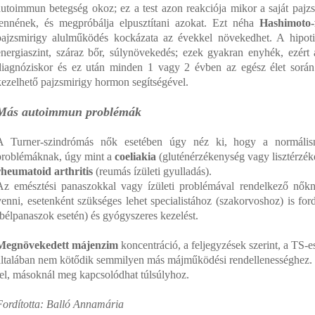
autoimmun betegség okoz; ez a test azon reakciója mikor a saját pajzsm
lennének, és megpróbálja elpusztítani azokat. Ezt néha
Hashimoto-
pajzsmirigy alulműködés kockázata az évekkel növekedhet. A hipotire
energiaszint, száraz bőr, súlynövekedés; ezek gyakran enyhék, ezért a
diagnóziskor és ez után minden 1 vagy 2 évben az egész élet során.
kezelhető pajzsmirigy hormon segítségével.
Más autoimmun problémák
A Turner-szindrómás nők esetében úgy néz ki, hogy a normáli
problémáknak, úgy mint a
coeliakia
(gluténérzékenység vagy lisztérzé
rheumatoid arthritis
(reumás ízületi gyulladás).
Az emésztési panaszokkal vagy ízületi problémával rendelkező nőknek
venni, esetenként szükséges lehet specialistához (szakorvoshoz) is fordu
(bélpanaszok esetén) és gyógyszeres kezelést.
Megnövekedett májenzim
koncentráció, a feljegyzések szerint, a TS-e
általában nem kötődik semmilyen más májműködési rendellenességhez.
fel, másoknál meg kapcsolódhat túlsúlyhoz.
Fordította: Balló Annamária