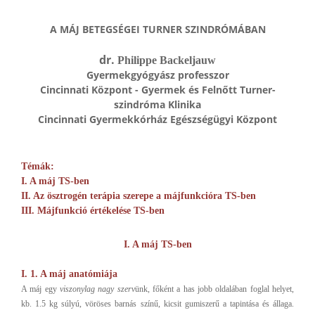
A MÁJ BETEGSÉGEI TURNER SZINDRÓMÁBAN
dr.
Philippe Backeljauw
Gyermekgyógyász professzor
Cincinnati Központ - Gyermek és Felnőtt Turner-
szindróma Klinika
Cincinnati Gyermekkórház Egészségügyi Központ
Témák:
I. A máj TS-ben
II. Az ösztrogén terápia szerepe a májfunkcióra TS-ben
III. Májfunkció értékelése TS-ben
I. A máj TS-ben
I. 1. A máj anatómiája
A máj egy
viszonylag nagy szerv
ünk, főként a has jobb oldalában foglal helyet,
kb. 1.5 kg súlyú, vöröses barnás színű, kicsit gumiszerű a tapintása és állaga.