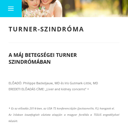
TURNER-SZINDRÓMA
A MÁJ BETEGSÉGEI TURNER
SZINDRÓMÁBAN
ELŐADÓ: Philippe Backeljauw, MD és Iris Gutmark-Little, MD
EREDETI ELŐADÁS CÍME: „Liver and kidney concerns”
*
* Ez az előadás 2014-ben, az USA TS konferenciáján (Jacksonville, FL) hangzott el.
Az írásban összefoglalt vázlata alapján a magyar fordítás a TSSUS engedélyével
készült.