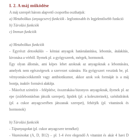
I. 2. A máj működése
A máj szerepét három alapvető csoportba oszthatjuk:
a) Metabolikus (anyagcsere) funkciók
- legfontosabb és legjelentősebb funkció
b) Tárolási funkciók
c) Immun funkciók
a)
Metabolikus funkciók
- Egyrészt
detoxikálás
– kémiai anyagok hatástalanítása, lebontás, átalakítás,
kivonása a vérből. Ilyenek pl. a gyógyszerek, mérgek, hormonok.
Egy olyan állomás, ami képes lehet azoknak az anyagoknak a lebontására,
amelyek nem egészségesek a szervezet számára. Ha gyógyszert veszünk be, pl.
vérnyomáscsökkentőt vagy antibiotikumot, akkor azok sok formáját is a máj
bontja, inaktív formává alakítja.
- Másrészt
szintézis
- felépítése, összerakása bizonyos anyagoknak, ilyenek pl. az
epe (zsírlebontásban játszik szerepet), lipidek (pl. a koleszterinek), szénhidrátok
(pl. a cukor anyagcserében játszanak szerepet), fehérjék (pl. vitaminok és
hormonok)
b)
Tárolási funkciók
-
Tápanyagok
at (pl. cukor anyagcsere termékei)
-
Vitaminok
at (A, D, B
12
) – pl. 1-4 évre elegendő A vitamint és akár 4 havi D