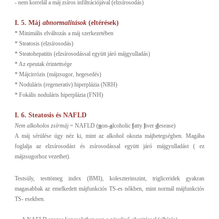
- nem korrelál a máj zsíros infiltrációjával (elzsírosodás)
I. 5. Máj
abnormalitások
(eltérések)
* Minimális elváltozás a máj szerkezetében
* Steatosis (elzsírosodás)
* Steatohepatitis (elzsírosodással együtt járó májgyulladás)
* Az epeutak érintettsége
* Májcirrózis (májzsugor, hegesedés)
* Noduláris (regeneratív) hiperplázia (NRH)
* Fokális noduláris hiperplázia (FNH)
I. 6. Steatosis és NAFLD
Nem alkoholos zsírmáj
= NAFLD (
n
on-
a
lcoholic
f
atty
l
iver
d
esease)
A máj sérülése úgy néz ki, mint az alkohol okozta májbetegségben. Magába
foglalja az elzsírosodást és zsírosodással együtt járó májgyulladást ( ez
májzsugorhoz vezethet).
Testsúly, testtömeg index (BMI), koleszterinszint, trigliceridek gyakran
magasabbak az emelkedett májfunkciós TS-es nőkben, mint normál májfunkciós
TS- esekben.