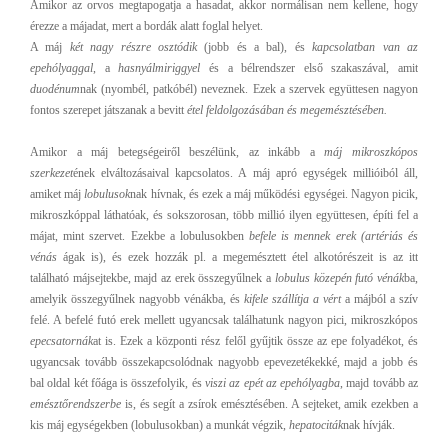
Amikor az orvos megtapogatja a hasadat, akkor normálisan nem kellene, hogy
érezze a májadat, mert a bordák alatt foglal helyet.
A máj
két nagy részre osztódik
(jobb és a bal), és
kapcsolatban van az
epehólyaggal
, a
hasnyálmiriggyel
és a bélrendszer első szakaszával, amit
duodénum
nak (nyombél, patkóbél) neveznek. Ezek a szervek együttesen nagyon
fontos szerepet játszanak a bevitt
étel feldolgozásában és megemésztésében.
Amikor a máj betegségeiről beszélünk, az inkább a
máj mikroszkópos
szerkezet
ének elváltozásaival kapcsolatos. A máj apró egységek millióiból áll,
amiket máj
lobulusok
nak hívnak, és ezek a máj működési egységei. Nagyon picik,
mikroszkóppal láthatóak, és sokszorosan, több millió ilyen együttesen, építi fel a
májat, mint szervet. Ezekbe a lobulusokben
befele is mennek erek (artériás és
vénás
ágak is), és ezek hozzák pl. a megemésztett étel alkotórészeit is az itt
található májsejtekbe, majd az erek összegyűlnek a
lobulus közepén futó vénák
ba,
amelyik összegyűlnek nagyobb vénákba, és
kifele szállítja a vért
a májból a szív
felé. A befelé futó erek mellett ugyancsak találhatunk nagyon pici, mikroszkópos
epecsatornák
at is. Ezek a központi rész felől gyűjtik össze az epe folyadékot, és
ugyancsak tovább összekapcsolódnak nagyobb epevezetékekké, majd a jobb és
bal oldal két főága is összefolyik, és
viszi az epét az epehólyagba
, majd tovább az
emésztőrendszerbe
is, és segít a zsírok emésztésében. A sejteket, amik ezekben a
kis máj egységekben (lobulusokban) a munkát végzik,
hepatociták
nak hívják.