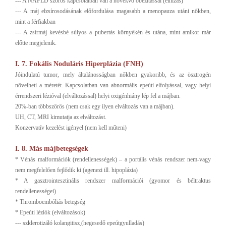
--- A NAFLD szoros kapcsolatban van a növekvő obezitással (elhízás)
--- A máj elzsírosodásának előfordulása magasabb a menopauza utáni nőkben,
mint a férfiakban
--- A zsírmáj kevésbé súlyos a pubertás környékén és utána, mint amikor már
előtte megjelenik.
I. 7. Fokális Noduláris Hiperplázia (FNH)
Jóindulatú tumor, mely általánosságban nőkben gyakoribb, és az ösztrogén
növelheti a méretét. Kapcsolatban van abnormális epeúti elfolyással, vagy helyi
érrendszeri lézióval (elváltozással) helyi oxigénhiány lép fel a májban.
20%-ban többszörös (nem csak egy ilyen elváltozás van a májban).
UH, CT, MRI kimutatja az elváltozást.
Konzervatív kezelést igényel (nem kell műteni)
I. 8. Más májbetegségek
* Vénás malformációk (rendellenességek)
– a portális vénás rendszer nem-vagy
nem megfelelően fejlődik ki (agenezi ill. hipoplázia)
* A gasztrointesztinális rendszer malformációi (gyomor és béltraktus
rendellenességei)
* Thromboembóliás betegség
* Epeúti léziók (elváltozások)
--- szklerotizáló kolangitisz
(hegesedő epeútgyulladás)