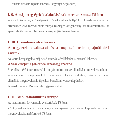
--- biliáris fibrózis (epeúti fibrózis - egyfajta hegesedés)
I. 9. A májbetegségek kialakulásának mechanizmusa TS-ben
A kisebb testalkat, a túlsúlyosság következtében fellépő inzulinrezisztencia, a máj
érrendszeri elváltozásai miatt fellépő részleges oxigénhiány, az autóimmunitás, az
epeúti elváltozások mind-mind szerepet játszhatnak benne.
I. 10. Érrendszeri elváltozások
A nagy-erek elváltozásai és a májdiszfunkciók (májműködési
zavarok)
Az aorta betegségek a máj belső artériás vérellátására is hatással lehetnek
A vaszkulopátia (ér-rendellenesség) szerepe
Speciális mérési technikával ki tudják mérni azt az ellenállást, amivel szemben a
szívnek a vért pumpálnia kell. Ha az erek falai károsodottak, akkor ez az érfali
ellenállás megnövekszik, ilyenkor beszélünk vaszkulopátiáról.
A vaszkulopátia TS-es nőkben gyakori lehet.
I. 11. Az autoimmunitás szerepe
Az autoimmun folyamatok gyakoribbak TS-ben.
- A thyroid antitestek (pajzsmirigy ellenanyagok) jelenlétével kapcsolatban van a
megnövekedett májfunkció TS-ben.