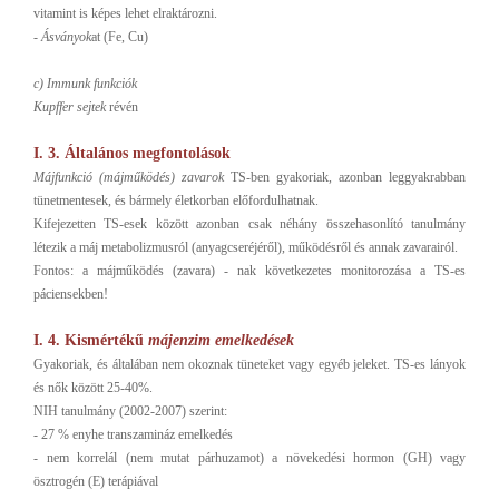
vitamint is képes lehet elraktározni.
-
Ásványok
at (Fe, Cu)
c) Immunk funkciók
Kupffer sejtek
révén
I. 3. Általános megfontolások
Májfunkció (májműködés) zavarok
TS-ben gyakoriak, azonban leggyakrabban
tünetmentesek, és bármely életkorban előfordulhatnak.
Kifejezetten TS-esek között azonban csak néhány összehasonlító tanulmány
létezik a máj metabolizmusról (anyagcseréjéről), működésről és annak zavarairól.
Fontos: a májműködés (zavara) - nak következetes monitorozása a TS-es
páciensekben!
I. 4. Kismértékű
májenzim emelkedések
Gyakoriak, és általában nem okoznak tüneteket vagy egyéb jeleket. TS-es lányok
és nők között 25-40%.
NIH tanulmány (2002-2007) szerint:
- 27 % enyhe transzamináz emelkedés
- nem korrelál (nem mutat párhuzamot) a növekedési hormon (GH) vagy
ösztrogén (E) terápiával