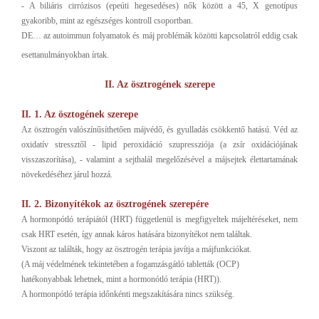
- A biliáris cirrózisos (epeúti hegesedéses) nők között a 45, X genotípus
gyakoribb, mint az egészséges kontroll csoportban.
DE… az autoimmun folyamatok és máj problémák közötti kapcsolatról eddig csak
esettanulmányokban írtak.
II. Az ösztrogének szerepe
II. 1. Az ösztogének szerepe
Az ösztrogén valószínűsíthetően májvédő, és gyulladás csökkentő hatású. Véd az
oxidatív stressztől - lipid peroxidáció szupressziója (a zsír oxidációjának
visszaszorítása), - valamint a sejthalál megelőzésével a májsejtek élettartamának
növekedéséhez járul hozzá.
II. 2. Bizonyítékok az ösztrogének szerepére
A hormonpótló terápiától (HRT) függetlenül is megfigyeltek májeltéréseket, nem
csak HRT esetén, így annak káros hatására bizonyítékot nem találtak.
Viszont az találták, hogy az ösztrogén terápia javítja a májfunkciókat.
(A máj védelmének tekintetében a fogamzásgátló tabletták (OCP)
hatékonyabbak lehetnek, mint a hormonótló terápia (HRT)).
A hormonpótló terápia időnkénti megszakítására nincs szükség.