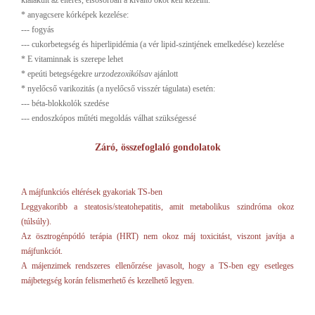
kialakult az eltérés, elsősorban a kiváltó okot kell kezelni.
* anyagcsere kórképek kezelése:
--- fogyás
--- cukorbetegség és hiperlipidémia (a vér lipid-szintjének emelkedése) kezelése
* E vitaminnak is szerepe lehet
* epeúti betegségekre
urzodezoxikólsav
ajánlott
* nyelőcső varikozitás (a nyelőcső visszér tágulata) esetén:
--- béta-blokkolók szedése
--- endoszkópos műtéti megoldás válhat szükségessé
Záró, összefoglaló gondolatok
A májfunkciós eltérések gyakoriak TS-ben
Leggyakoribb a steatosis/steatohepatitis, amit metabolikus szindróma okoz
(túlsúly).
Az ösztrogénpótló terápia (HRT) nem okoz máj toxicitást, viszont javítja a
májfunkciót.
A májenzimek rendszeres ellenőrzése javasolt, hogy a TS-ben egy esetleges
májbetegség korán felismerhető és kezelhető legyen.