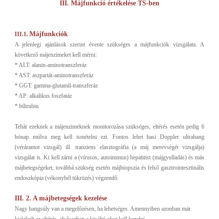
III. Májfunkció értékelése TS-ben
Májfunkciók
III.1.
A jelenlegi ajánlások szerint évente szükséges a májfunkciók vizsgálata. A
következő májenzimeket kell mérni:
* ALT: alanin-aminotranszferáz
* AST: aszpartát-aminotranszferáz
* GGT: gamma-glutamil-transzferáz
* AP: alkalikus foszfatáz
* bilirubin
Tehát ezeknek a májenzimeknek monitorozása szükséges, eltérés esetén pedig 6
hónap múlva meg kell ismételni ezt. Fontos lehet hasi Doppler ultrahang
(véráramot vizsgál) ill. tranziens elasztográfia (a máj merevségét vizsgálja)
vizsgálat is. Ki kell zárni a (vírusos, autoimmun) hepatitist (májgyulladás) és más
májbetegségeket, továbbá szükség esetén májbiopszia és felső gasztrointesztinális
endoszkópia (vékonybél tükrözés) végzendő.
III. 2. A májbetegségek kezelése
Nagy hangsúly van a megelőzésen, ha lehetséges. Amennyiben azonban már