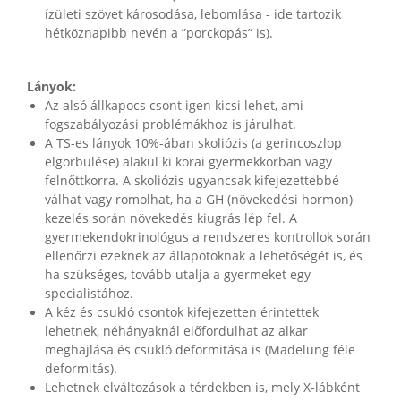
ízületi szövet károsodása, lebomlása - ide tartozik
hétköznapibb nevén a ”porckopás” is).
Lányok:
Az alsó állkapocs csont igen kicsi lehet, ami
fogszabályozási problémákhoz is járulhat.
A TS-es lányok 10%-ában skoliózis (a gerincoszlop
elgörbülése) alakul ki korai gyermekkorban vagy
felnőttkorra. A skoliózis ugyancsak kifejezettebbé
válhat vagy romolhat, ha a GH (növekedési hormon)
kezelés során növekedés kiugrás lép fel. A
gyermekendokrinológus a rendszeres kontrollok során
ellenőrzi ezeknek az állapotoknak a lehetőségét is, és
ha szükséges, tovább utalja a gyermeket egy
specialistához.
A kéz és csukló csontok kifejezetten érintettek
lehetnek, néhányaknál előfordulhat az alkar
meghajlása és csukló deformitása is (Madelung féle
deformitás).
Lehetnek elváltozások a térdekben is, mely X-lábként