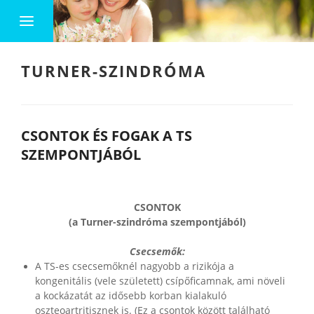
TURNER-SZINDRÓMA
CSONTOK ÉS FOGAK A TS
SZEMPONTJÁBÓL
CSONTOK
(a Turner-szindróma szempontjából)
Csecsemők:
A TS-es csecsemőknél nagyobb a rizikója a
kongenitális (vele született) csípőficamnak, ami növeli
a kockázatát az idősebb korban kialakuló
oszteoartritisznek is. (Ez a csontok között található