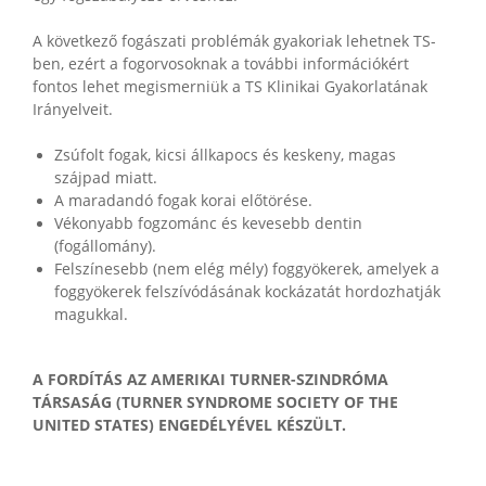
A következő fogászati problémák gyakoriak lehetnek TS-
ben, ezért a fogorvosoknak a további információkért
fontos lehet megismerniük a TS Klinikai Gyakorlatának
Irányelveit.
Zsúfolt fogak, kicsi állkapocs és keskeny, magas
szájpad miatt.
A maradandó fogak korai előtörése.
Vékonyabb fogzománc és kevesebb dentin
(fogállomány).
Felszínesebb (nem elég mély) foggyökerek, amelyek a
foggyökerek felszívódásának kockázatát hordozhatják
magukkal.
A FORDÍTÁS AZ AMERIKAI TURNER-SZINDRÓMA
TÁRSASÁG (TURNER SYNDROME SOCIETY OF THE
UNITED STATES) ENGEDÉLYÉVEL KÉSZÜLT.