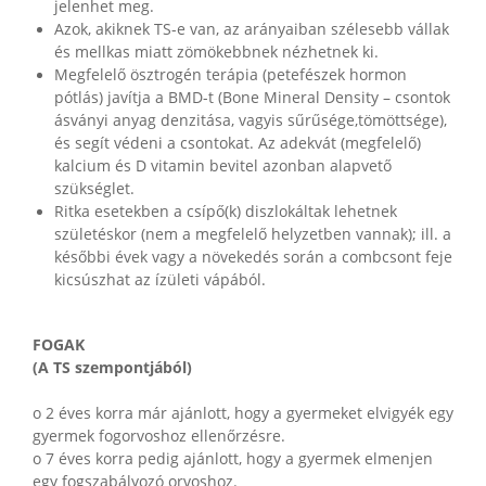
jelenhet meg.
Azok, akiknek TS-e van, az arányaiban szélesebb vállak
és mellkas miatt zömökebbnek nézhetnek ki.
Megfelelő ösztrogén terápia (petefészek hormon
pótlás) javítja a BMD-t (Bone Mineral Density – csontok
ásványi anyag denzitása, vagyis sűrűsége,tömöttsége),
és segít védeni a csontokat. Az adekvát (megfelelő)
kalcium és D vitamin bevitel azonban alapvető
szükséglet.
Ritka esetekben a csípő(k) diszlokáltak lehetnek
születéskor (nem a megfelelő helyzetben vannak); ill. a
későbbi évek vagy a növekedés során a combcsont feje
kicsúszhat az ízületi vápából.
FOGAK
(A TS szempontjából)
o 2 éves korra már ajánlott, hogy a gyermeket elvigyék egy
gyermek fogorvoshoz ellenőrzésre.
o 7 éves korra pedig ajánlott, hogy a gyermek elmenjen
egy fogszabályozó orvoshoz.