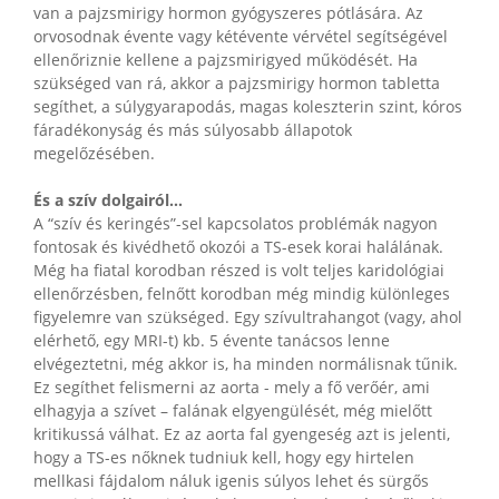
van a pajzsmirigy hormon gyógyszeres pótlására. Az
orvosodnak évente vagy kétévente vérvétel segítségével
ellenőriznie kellene a pajzsmirigyed működését. Ha
szükséged van rá, akkor a pajzsmirigy hormon tabletta
segíthet, a súlygyarapodás, magas koleszterin szint, kóros
fáradékonyság és más súlyosabb állapotok
megelőzésében.
És a szív dolgairól…
A “szív és keringés”-sel kapcsolatos problémák nagyon
fontosak és kivédhető okozói a TS-esek korai halálának.
Még ha fiatal korodban részed is volt teljes karidológiai
ellenőrzésben, felnőtt korodban még mindig különleges
figyelemre van szükséged. Egy szívultrahangot (vagy, ahol
elérhető, egy MRI-t) kb. 5 évente tanácsos lenne
elvégeztetni, még akkor is, ha minden normálisnak tűnik.
Ez segíthet felismerni az aorta - mely a fő verőér, ami
elhagyja a szívet – falának elgyengülését, még mielőtt
kritikussá válhat. Ez az aorta fal gyengeség azt is jelenti,
hogy a TS-es nőknek tudniuk kell, hogy egy hirtelen
mellkasi fájdalom náluk igenis súlyos lehet és sürgős