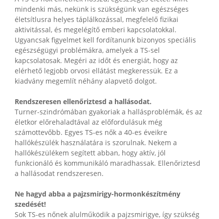
mindenki más, nekünk is szükségünk van egészséges
életsítlusra helyes táplálkozással, megfelelő fizikai
aktivitással, és megelégítő emberi kapcsolatokkal.
Ugyancsak figyelmet kell fordítanunk bizonyos speciális
egészségügyi problémákra, amelyek a TS-sel
kapcsolatosak. Megéri az időt és energiát, hogy az
elérhető legjobb orvosi ellátást megkeressük. Ez a
kiadvány megemlít néhány alapvető dolgot.
Rendszeresen ellenőriztesd a hallásodat.
Turner-szindrómában gyakoriak a hallásproblémák, és az
életkor előrehaladtával az előfordulásuk még
számottevőbb. Egyes TS-es nők a 40-es éveikre
hallókészülék használatára is szorulnak. Nekem a
hallókészülékem segített abban, hogy aktív, jól
funkcionáló és kommunikáló maradhassak. Ellenőriztesd
a hallásodat rendszeresen.
Ne hagyd abba a pajzsmirigy-hormonkészítmény
szedését!
Sok TS-es nőnek alulműködik a pajzsmirigye, így szükség