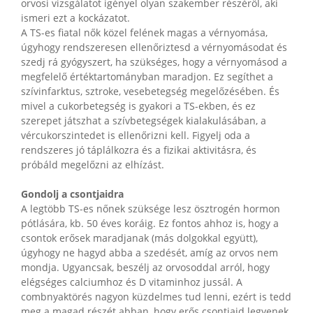
orvosi vizsgálatot igényel olyan szakember részéről, aki
ismeri ezt a kockázatot.
A TS-es fiatal nők közel felének magas a vérnyomása,
úgyhogy rendszeresen ellenőriztesd a vérnyomásodat és
szedj rá gyógyszert, ha szükséges, hogy a vérnyomásod a
megfelelő értéktartományban maradjon. Ez segíthet a
szívinfarktus, sztroke, vesebetegség megelőzésében. És
mivel a cukorbetegség is gyakori a TS-ekben, és ez
szerepet játszhat a szívbetegségek kialakulásában, a
vércukorszintedet is ellenőrizni kell. Figyelj oda a
rendszeres jó táplálkozra és a fizikai aktivitásra, és
próbáld megelőzni az elhízást.
Gondolj a csontjaidra
A legtöbb TS-es nőnek szüksége lesz ösztrogén hormon
pótlására, kb. 50 éves koráig. Ez fontos ahhoz is, hogy a
csontok erősek maradjanak (más dolgokkal együtt),
úgyhogy ne hagyd abba a szedését, amíg az orvos nem
mondja. Ugyancsak, beszélj az orvosoddal arról, hogy
elégséges calciumhoz és D vitaminhoz jussál. A
combnyaktörés nagyon küzdelmes tud lenni, ezért is tedd
meg a magad részét abban, hogy erős csontjaid legyenek