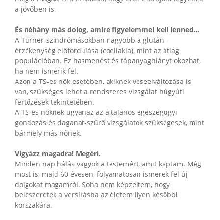
a jövőben is.
És néhány más dolog, amire figyelemmel kell lenned…
A Turner-szindrómásokban nagyobb a glután-
érzékenység előfordulása (coeliakia), mint az átlag
populációban. Ez hasmenést és tápanyaghiányt okozhat,
ha nem ismerik fel.
Azon a TS-es nők esetében, akiknek veseelváltozása is
van, szükséges lehet a rendszeres vizsgálat húgyúti
fertőzések tekintetében.
A TS-es nőknek ugyanaz az általános egészégügyi
gondozás és daganat-szűrő vizsgálatok szükségesek, mint
bármely más nőnek.
Vigyázz magadra! Megéri.
Minden nap hálás vagyok a testemért, amit kaptam. Még
most is, majd 60 évesen, folyamatosan ismerek fel új
dolgokat magamról. Soha nem képzeltem, hogy
beleszeretek a versírásba az életem ilyen későbbi
korszakára.