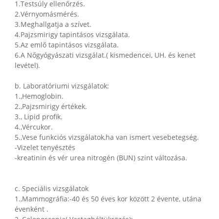
1.Testsúly ellenőrzés.
2.Vérnyomásmérés.
3.Meghallgatja a szívet.
4.Pajzsmirigy tapintásos vizsgálata.
5.Az emlő tapintásos vizsgálata.
6.A Nőgyógyászati vizsgálat.( kismedencei, UH. és kenet
levétel).
b. Laboratóriumi vizsgálatok:
1.,Hemoglobin.
2.,Pajzsmirigy értékek.
3., Lipid profik.
4.,Vércukor.
5.,Vese funkciós vizsgálatok,ha van ismert vesebetegség.
-Vizelet tenyésztés
-kreatinin és vér urea nitrogén (BUN) szint változása.
c. Speciális vizsgálatok
1.,Mammográfia:-40 és 50 éves kor között 2 évente, utána
évenként .