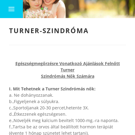
TURNER-SZINDRÓMA
Egészségmegőrzésre Vonatkozó Ajánlások Felnőtt
Turner
Szindrómás Nők Számára
I. Mit Tehetnek a Turner Szindrómás nők:
a. Ne dohányozzanak.
b.,Figyeljenek a súlyukra.
c.,Sportoljanak 20-30 percet,hetente 3X.
d.,Étkezzenek egészségesen.
e.,Növeljék meg kalcium bevitelt 1000-mg.-ra naponta.
f.,Tartsa be az orvos által beállított hormon terápiát
(évente 1 hónap szünetet lehet tartani).