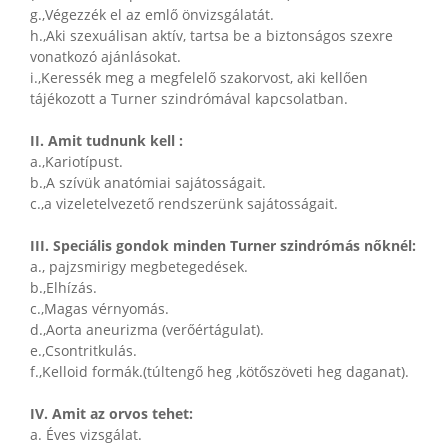
g.,Végezzék el az emlő önvizsgálatát.
h.,Aki szexuálisan aktív, tartsa be a biztonságos szexre
vonatkozó ajánlásokat.
i.,Keressék meg a megfelelő szakorvost, aki kellően
tájékozott a Turner szindrómával kapcsolatban.
II. Amit tudnunk kell :
a.,Kariotípust.
b.,A szívük anatómiai sajátosságait.
c.,a vizeletelvezető rendszerünk sajátosságait.
III. Speciális gondok minden Turner szindrómás nőknél:
a., pajzsmirigy megbetegedések.
b.,Elhízás.
c.,Magas vérnyomás.
d.,Aorta aneurizma (verőértágulat).
e.,Csontritkulás.
f.,Kelloid formák.(túltengő heg ,kötőszöveti heg daganat).
IV. Amit az orvos tehet:
a. Éves vizsgálat.