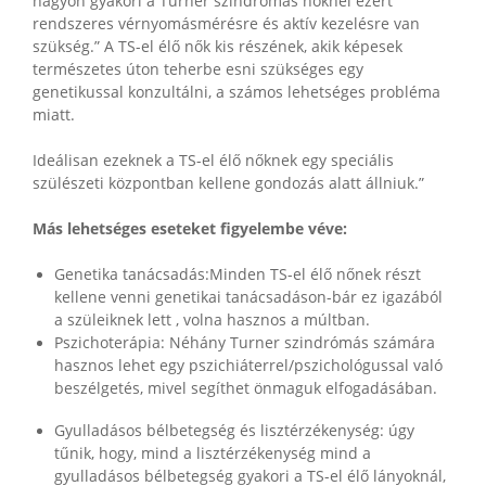
nagyon gyakori a Turner szindrómás nőknél ezért
rendszeres vérnyomásmérésre és aktív kezelésre van
szükség.” A TS-el élő nők kis részének, akik képesek
természetes úton teherbe esni szükséges egy
genetikussal konzultálni, a számos lehetséges probléma
miatt.
Ideálisan ezeknek a TS-el élő nőknek egy speciális
szülészeti központban kellene gondozás alatt állniuk.”
Más lehetséges eseteket figyelembe véve:
Genetika tanácsadás:Minden TS-el élő nőnek részt
kellene venni genetikai tanácsadáson-bár ez igazából
a szüleiknek lett , volna hasznos a múltban.
Pszichoterápia: Néhány Turner szindrómás számára
hasznos lehet egy pszichiáterrel/pszichológussal való
beszélgetés, mivel segíthet önmaguk elfogadásában.
Gyulladásos bélbetegség és lisztérzékenység: úgy
tűnik, hogy, mind a lisztérzékenység mind a
gyulladásos bélbetegség gyakori a TS-el élő lányoknál,