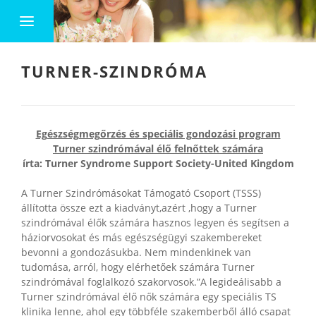
TURNER-SZINDRÓMA
Egészségmegőrzés és speciális gondozási program
Turner szindrómával élő felnőttek számára
írta: Turner Syndrome Support Society-United Kingdom
A Turner Szindrómásokat Támogató Csoport (TSSS)
állította össze ezt a kiadványt,azért ,hogy a Turner
szindrómával élők számára hasznos legyen és segítsen a
háziorvosokat és más egészségügyi szakembereket
bevonni a gondozásukba. Nem mindenkinek van
tudomása, arról, hogy elérhetőek számára Turner
szindrómával foglalkozó szakorvosok.”A legideálisabb a
Turner szindrómával élő nők számára egy speciális TS
klinika lenne, ahol egy többféle szakemberből álló csapat