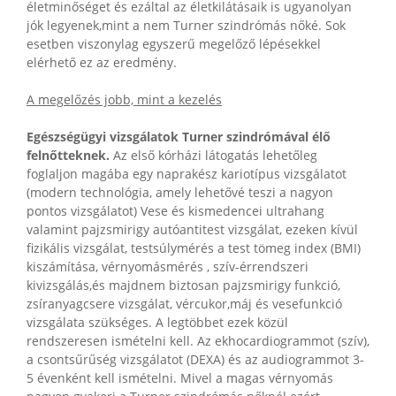
életminőséget és ezáltal az életkilátásaik is ugyanolyan
jók legyenek,mint a nem Turner szindrómás nőké. Sok
esetben viszonylag egyszerű megelőző lépésekkel
elérhető ez az eredmény.
A megelőzés jobb, mint a kezelés
Egészségügyi vizsgálatok Turner szindrómával élő
felnőtteknek.
Az első kórházi látogatás lehetőleg
foglaljon magába egy naprakész kariotípus vizsgálatot
(modern technológia, amely lehetővé teszi a nagyon
pontos vizsgálatot) Vese és kismedencei ultrahang
valamint pajzsmirigy autóantitest vizsgálat, ezeken kívül
fizikális vizsgálat, testsúlymérés a test tömeg index (BMI)
kiszámítása, vérnyomásmérés , szív-érrendszeri
kivizsgálás,és majdnem biztosan pajzsmirigy funkció,
zsíranyagcsere vizsgálat, vércukor,máj és vesefunkció
vizsgálata szükséges. A legtöbbet ezek közül
rendszeresen ismételni kell. Az ekhocardiogrammot (szív),
a csontsűrűség vizsgálatot (DEXA) és az audiogrammot 3-
5 évenként kell ismételni. Mivel a magas vérnyomás