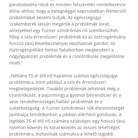
gondoskodna róluk és minden felszerelés rendelkezésre
állna, ahhoz, hogy a betegséggel kapcsolatban felmerülő
problémákat kezelni tudják. Az egészségügyi
szakemberek lassan megértik a problémák sorát,
amelyekkel egy Turner szindrómás nő szembesülhet,
főleg a szív-érrendszeri problémák és az ösztrogénhiány
hosszú távú következményei okozhatnak gondot. Az
ösztrogénpótlást fontos fiatalkorban megkezdeni a
nőgyógyászati problémák és a csontritkulás megelőzése
miatt.”
„Néhány TS-el élő nő hajlamos számos egészségügyi
problémára, mint például a szív és érrendszeri
megbetegedések .További problémák lehetnek még a
csontritkulás, a pajzsmirigy,a gyomor bélrendszer és a
vese rendellenességei,hallási problémák és a
cukorbetegség. A Turner szindrómás nők életminőségét
javíthatja felnőttkorban a jobban elérhető gondozás. A
legtöbb TS-el élő nő számára szükséges egy hosszú távú
nyomon követés és korai kezelés az összes lehetséges
problémára, biztosítsák számukra a lehető legjobb