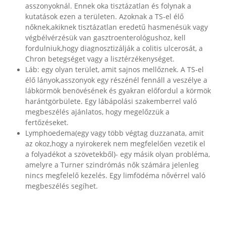
asszonyoknál. Ennek oka tisztázatlan és folynak a
kutatások ezen a területen. Azoknak a TS-el élő
nőknek,akiknek tisztázatlan eredetű hasmenésük vagy
végbélvérzésük van gasztroenterológushoz, kell
fordulniuk,hogy diagnosztizálják a colitis ulcerosát, a
Chron betegséget vagy a lisztérzékenységet.
Láb: egy olyan terület, amit sajnos mellőznek. A TS-el
élő lányok,asszonyok egy részénél fennáll a veszélye a
lábkörmök benövésének és gyakran előfordul a körmök
harántgörbülete. Egy lábápolási szakemberrel való
megbeszélés ajánlatos, hogy megelőzzük a
fertőzéseket.
Lymphoedema(egy vagy több végtag duzzanata, amit
az okoz,hogy a nyirokerek nem megfelelően vezetik el
a folyadékot a szövetekből)- egy másik olyan probléma,
amelyre a Turner szindrómás nők számára jelenleg
nincs megfelelő kezelés. Egy limfödéma nővérrel való
megbeszélés segíhet.