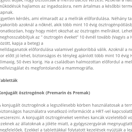
gyütt adják, hogy biztosítsák a menstruációs vérzést. Azoknál a fia
működésük hajlamos az ingadozásra, nem ártalmas a későbbi terme
kapnak.
Egyetlen kérdés, ami elmaradt az a mellrák előfordulása. Néhány
gyakoribb azoknál a nőknél, akik több mint 10 évig ösztrogénpótlás
vonatkozóan, hogy hogy miért okozhat az ösztrogén mellrákot. Lehe
meghosszabbítjuk az ” ösztrogén éveket” 10 évnél tovább (Vagyis a 
özött, kapja a beteg) a
melldaganatok előfordulása valamivel gyakoribbá válik. Azoknál a nő
or előtt jó lehet, biztonságos és tényleg ajánlott több mint 10 évig
klimaxig, 50 éves korig. Ha a családban halmozottan előfordul a mellr
mellvizsgálat és megfontolandó a mammográfia.
Tabletták
Konjugált ösztrogénok (Premarin és Premak)
A konjugált ösztrogénok a legszélesebb körben használatosak a terme
biztonságos használatra vonatkozó információt a HRT-vel kapcsolatba
beszerezni. A konjugált ösztrogéneket vemhes kancák vizeletéből von
ezeknek az állatoknak a jóléte miatt, a gyógyszergyárak megnyugtattá
egfelelőek. Ezekkel a tablettákkal folytatott kezelések nyújtják a le