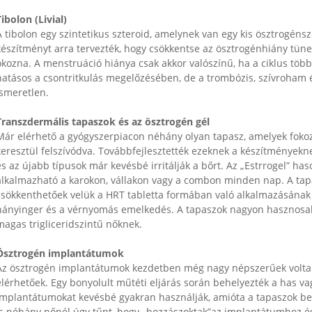
Tibolon (Livial)
A tibolon egy szintetikus szteroid, amelynek van egy kis ösztrogénsze
észítményt arra tervezték, hogy csökkentse az ösztrogénhiány tünet
okozna. A menstruáció hiánya csak akkor valószínű, ha a ciklus tö
hatásos a csontritkulás megelőzésében, de a trombózis, szívroham é
ismeretlen.
Transzdermális tapaszok és az ösztrogén gél
Már elérhető a gyógyszerpiacon néhány olyan tapasz, amelyek fokoza
eresztül felszívódva. Továbbfejlesztették ezeknek a készítményekne
́s az újabb típusok már kevésbé irritálják a bőrt. Az „Estrrogel” has
alkalmazható a karokon, vállakon vagy a combon minden nap. A tapa
csökkenthetőek velük a HRT tabletta formában való alkalmazásának mel
hányinger és a vérnyomás emelkedés. A tapaszok nagyon hasznosa
magas trigliceridszintű nőknek.
Ösztrogén implantátumok
Az ösztrogén implantátumok kezdetben még nagy népszerűek volta
elérhetőek. Egy bonyolult műtéti eljárás során behelyezték a has v
implantátumokat kevésbé gyakran használják, amióta a tapaszok bes