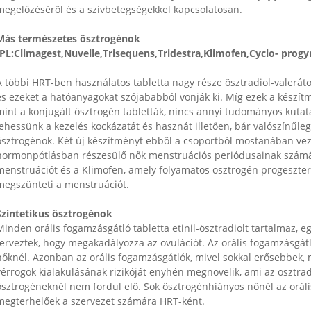
megelőzéséről és a szívbetegségekkel kapcsolatosan.
Más természetes ösztrogénok
(PL:Climagest,Nuvelle,Trisequens,Tridestra,Klimofen,Cyclo- prog
A többi HRT-ben használatos tabletta nagy része ösztradiol-valerát
és ezeket a hatóanyagokat szójababból vonják ki. Míg ezek a készí
mint a konjugált ösztrogén tabletták, nincs annyi tudományos kutat
lehessünk a kezelés kockázatát és hasznát illetően, bár valószínu
ösztrogénok. Két új készítményt ebből a csoportból mostanában ve
hormonpótlásban részesülő nők menstruációs periódusainak szám
menstruációt és a Klimofen, amely folyamatos ösztrogén progeszteron
megszünteti a menstruációt.
Szintetikus ösztrogénok
Minden orális fogamzásgátló tabletta etinil-ösztradiolt tartalmaz, eg
terveztek, hogy megakadályozza az ovulációt. Az orális fogamzásgátl
nőknél. Azonban az orális fogamzásgátlók, mivel sokkal erősebbek,
érrögök kialakulásának rizikóját enyhén megnövelik, ami az ösztra
̈sztrogéneknél nem fordul elő. Sok ösztrogénhiányos nőnél az oráli
megterhelőek a szervezet számára HRT-ként.