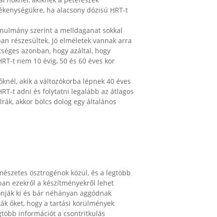
tal nőknél, akiknek a petefészek
́kenységükre, ha alacsony dózisú HRT-t
 tanulmány szerint a melldaganat sokkal
ban részesültek. Jó elméletek vannak arra
tséges azonban, hogy azáltal, hogy
HRT-t nem 10 évig, 50 és 60 éves kor
knél, akik a változókorba lépnek 40 éves
 HRT-t adni és folytatni legalább az átlagos
ák, akkor bölcs dolog egy általános
́szetes ösztrogénok közül, és a legtöbb
n ezekről a készítményekről lehet
ják ki és bár néhányan aggódnak
k őket, hogy a tartási körülmények
gtöbb információt a csontritkulás