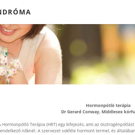
INDRÓMA
Hormonpótló terápia
Dr Gerard Conway, Middlesex kórh
A Hormonpótló Terápia (HRT) egy kifejezés, ami az ösztrogénpótlást
rendelkező nőknél. A szervezet sokféle hormont termel, és általába