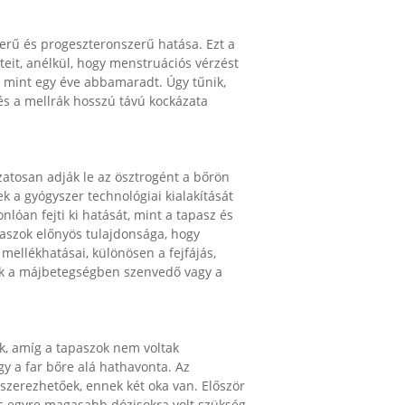
rű és progeszteronszerű hatása. Ezt a
eit, anélkül, hogy menstruációs vérzést
bb mint egy éve abbamaradt. Úgy tűnik,
s a mellrák hosszú távú kockázata
tosan adják le az ösztrogént a bőrön
k a gyógyszer technológiai kialakítását
onlóan fejti ki hatását, mint a tapasz és
szok előnyös tulajdonsága, hogy
lékhatásai, különösen a fejfájás,
k a májbetegségben szenvedő vagy a
k, amíg a tapaszok nem voltak
agy a far bőre alá hathavonta. Az
zerezhetőek, ennek két oka van. Először