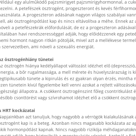
Például egy alulműködő pajzsmirigyet pajzsmirigyhormonnal, a cuk
kezelni. A petefészek ösztrogént, progeszteront és kevés férfihormo
használata. A progeszteron adásának nagyon világos szabályai v
kell, aki ösztrogénpótlást kap és nincs eltávolítva a méhe. Ennek 
növeli a petefészekrák előfordulását, de ez a progeszteron adásá
́ltalában havi rendszerességgel adják, hogy előidézzenek egy peteéré
nemi hormont nagyon ritkán pótolják, mivel azt a mellékvese terme
a szervezetben, ami növeli a szexuális energiát.
Az ösztrogénhiány tünetei
z ösztrogén hiánya kedélyállapot változást idézhet elő (depresszio
energia, a bőr rugalmassága, a mell mérete és hüvelyszárazság is ki
legtipikusabb tünete a kipirulás és ez gyakran olyan érzés, mintha 
ezen tünetein kívül figyelembe kell venni azokat a rejtett változáso
egészségi állapotra. A csökkent ösztrogénszint főleg csontritkulást
később csonttörést vagy szívrohamot idézhet elő a csökkent ösztrog
A HRT kockázatai
Napjainkban azt tanuljuk, hogy nagyobb a vérrögök kialakulásának 
ösztrogént kap is a beteg. Azonban nincs magasabb kockázata az agyi 
akik hormonpótlást kapnak. Nincs nagyobb rizikója méhdaganatok