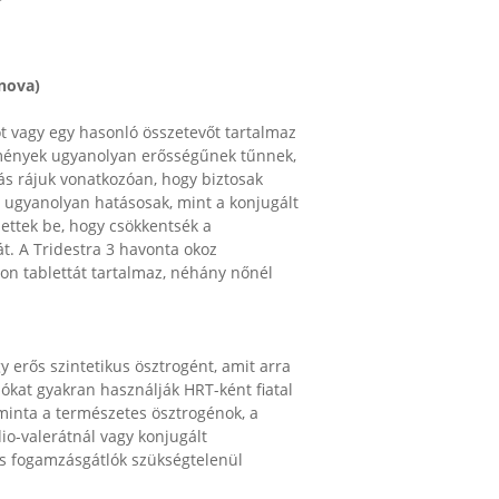
ynova)
ot vagy egy hasonló összetevőt tartalmaz
tmények ugyanolyan erősségűnek tűnnek,
ás rájuk vonatkozóan, hogy biztosak
̋leg ugyanolyan hatásosak, mint a konjugált
zettek be, hogy csökkentsék a
át. A Tridestra 3 havonta okoz
 tablettát tartalmaz, néhány nőnél
y erős szintetikus ösztrogént, amit arra
ókat gyakran használják HRT-ként fiatal
 minta a természetes ösztrogénok, a
dio-valerátnál vagy konjugált
s fogamzásgátlók szükségtelenül