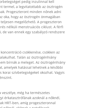
orbetegséget pedig inzulinnal kell
nt termel, a legvitatottabb az ösztrogén
annak. Progeszteront minden nőnek adni
az az oka, hogy az ösztrogén önmagában
val teljesen megelőzhető. A progeszteron
s nélküli menstruációs ciklust. A férfi
li, de van ennek egy szabályzó rendszere
́, koncentráció csökkenése, csökken az
alakulhat. Talán az ösztrogénhiány
nem bírnák a meleget. Az ösztrogénhiány
kat, amelyek hatással lehetnek a későbbi
 és korai szívbetegségeket okozhat. Vagyis
énszint.
a veszélye, még ha természetes
érkatasztrófának azoknál a nőknél,
nak HRT-ben, amíg progeszteronnal