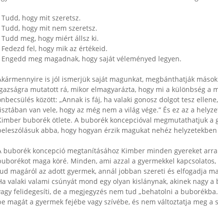
• Tudd, hogy mit szeretsz.
• Tudd, hogy mit nem szeretsz.
• Tudd meg, hogy miért állsz ki.
• Fedezd fel, hogy mik az értékeid.
• Engedd meg magadnak, hogy saját véleményed legyen.
Akármennyire is jól ismerjük saját magunkat, megbánthatják mások 
igazságra mutatott rá, mikor elmagyarázta, hogy mi a különbség a 
önbecsülés között: „Annak is fáj, ha valaki gonosz dolgot tesz ellen
tisztában van vele, hogy az még nem a világ vége.” És ez az a helyze
Kimber buborék ötlete. A buborék koncepcióval megmutathatjuk a 
beleszólásuk abba, hogy hogyan érzik magukat nehéz helyzetekben
A buborék koncepció megtanításához Kimber minden gyereket arra ké
buborékot maga köré. Minden, ami azzal a gyermekkel kapcsolatos, 
tud magáról az adott gyermek, annál jobban szereti és elfogadja m
Ha valaki valami csúnyát mond egy olyan kislánynak, akinek nagy a 
vagy felidegesíti, de a megjegyzés nem tud „behatolni a buborékba.
be magát a gyermek fejébe vagy szívébe, és nem változtatja meg a s