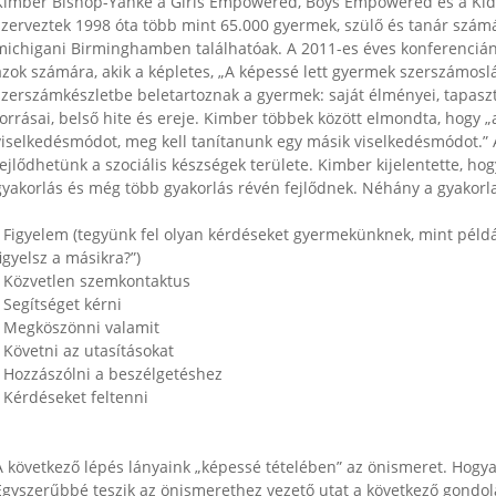
Kimber Bishop-Yanke a Girls Empowered, Boys Empowered és a Kid
szerveztek 1998 óta több mint 65.000 gyermek, szülő és tanár számá
michigani Birminghamben találhatóak. A 2011-es éves konferencián
azok számára, akik a képletes, „A képessé lett gyermek szerszámosl
szerszámkészletbe beletartoznak a gyermek: saját élményei, tapaszta
forrásai, belső hite és ereje. Kimber többek között elmondta, hogy 
viselkedésmódot, meg kell tanítanunk egy másik viselkedésmódot.” 
fejlődhetünk a szociális készségek területe. Kimber kijelentette, hog
gyakorlás és még több gyakorlás révén fejlődnek. Néhány a gyakorl
• Figyelem (tegyünk fel olyan kérdéseket gyermekünknek, mint péld
figyelsz a másikra?”)
• Közvetlen szemkontaktus
• Segítséget kérni
• Megköszönni valamit
• Követni az utasításokat
• Hozzászólni a beszélgetéshez
• Kérdéseket feltenni
A következő lépés lányaink „képessé tételében” az önismeret. Hog
Egyszerűbbé teszik az önismerethez vezető utat a következő gondol