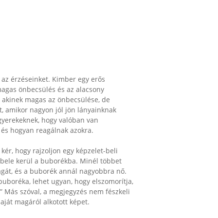
az érzéseinket. Kimber egy erős
magas önbecsülés és az alacsony
e, akinek magas az önbecsülése, de
t, amikor nagyon jól jön lányainknak
gyerekeknek, hogy valóban van
 és hogyan reagálnak azokra.
r, hogy rajzoljon egy képzelet-beli
bele kerül a buborékba. Minél többet
agát, és a buborék annál nagyobbra nő.
buboréka, lehet ugyan, hogy elszomorítja,
” Más szóval, a megjegyzés nem fészkeli
aját magáról alkotott képet.