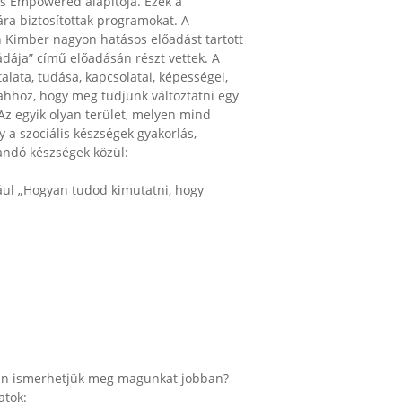
s Empowered alapítója. Ezek a
ra biztosítottak programokat. A
 Kimber nagyon hatásos előadást tartott
ádája” című előadásán részt vettek. A
lata, tudása, kapcsolatai, képességei,
„ahhoz, hogy meg tudjunk változtatni egy
Az egyik olyan terület, melyen mind
y a szociális készségek gyakorlás,
andó készségek közül:
ául „Hogyan tudod kimutatni, hogy
yan ismerhetjük meg magunkat jobban?
atok: