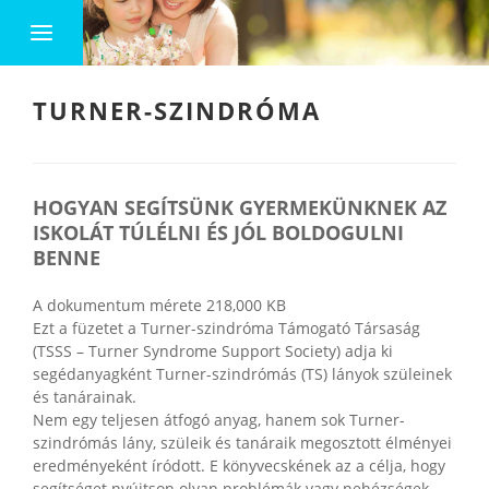
TURNER-SZINDRÓMA
HOGYAN SEGÍTSÜNK GYERMEKÜNKNEK AZ
ISKOLÁT TÚLÉLNI ÉS JÓL BOLDOGULNI
BENNE
A dokumentum mérete 218,000 KB
Ezt a füzetet a Turner-szindróma Támogató Társaság
(TSSS – Turner Syndrome Support Society) adja ki
segédanyagként Turner-szindrómás (TS) lányok szüleinek
és tanárainak.
Nem egy teljesen átfogó anyag, hanem sok Turner-
szindrómás lány, szüleik és tanáraik megosztott élményei
eredményeként íródott. E könyvecskének az a célja, hogy