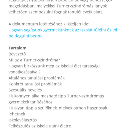
segítséget nyújtson olyan problémák vagy nehézségek
megoldásban, melyekkel Turner-szindrómás lányok
vélhetően szembesülni fognak tanulói éveik alatt.
A dokumentum letöltéséhez klikkeljen ide:
Hogyan segítsünk gyermekünknek az iskolát túlélni és jól
boldogulni benne
Tartalom
Bevezető
Mi az a Turner-szindróma?
Hogyan birkózzunk meg az iskolai élet társasági
vonatkozásaival?
Általános tanulási problémák
Konkrét tanulási problémák
Szexuális nevelés
10 könnyen alkalmazható tipp Turner-szindrómás
gyermekek tanításához
10 olyan tipp a szülőknek, melyek otthon hasznosak
lehetnek
Iskolaválasztás
Felkészülés az iskola utáni életre