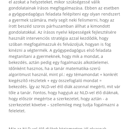
el azokat a helyzeteket, mikor szükségessé válik
gondolatainak írásos megfogalmazása. Ebben az esetben
a gyógypedagógus feladata felépíteni egy olyan rendszert
a gyermek számára, mely segít neki felismerni, hogy az
írott beszéd szoros párhuzamban állhat a kimondott
gondolatokkal. Az írásos nyelvi képességek fejlesztésére
használt intervenciós stratégia azzal kezdődik, hogy
szóban megfogalmazzuk és felvázoljuk, hogyan is fog
kinézni a végtermék. A gyógypedagógus első feladata
megtanítani a gyermeknek, hogy mik a mondat, a
bekezdés, aztán pedig egy fogalmazás alkotóelemei.
Időnként hasznos, ha a tanár matematika-szerű
algoritmust használ, mint pl.: egy témamondat + konkrét
kiegészítő részletek + egy összefoglaló mondat =
bekezdés. Így az NLD-vel élő diák azonnal megérti, mit vár
tőle a tanár. Fontos, hogy hagyjuk az NLD-vel élő diáknak,
hogy először megértse a szerkezetet, hogy aztán - a
szerkezetet követve – szellemileg meg tudja fogalmazni a
feleletet.