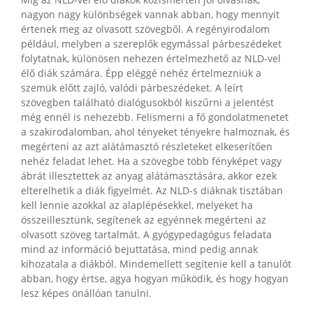
Míg az NLD-vel élő diákok közismerten jól olvasnak,
nagyon nagy különbségek vannak abban, hogy mennyit
értenek meg az olvasott szövegből. A regényirodalom
például, melyben a szereplők egymással párbeszédeket
folytatnak, különösen nehezen értelmezhető az NLD-vel
élő diák számára. Épp eléggé nehéz értelmezniük a
szemük előtt zajló, valódi párbeszédeket. A leírt
szövegben található dialógusokból kiszűrni a jelentést
még ennél is nehezebb. Felismerni a fő gondolatmenetet
a szakirodalomban, ahol tényeket tényekre halmoznak, és
megérteni az azt alátámasztó részleteket elkeserítően
nehéz feladat lehet. Ha a szövegbe több fényképet vagy
ábrát illesztettek az anyag alátámasztására, akkor ezek
elterelhetik a diák figyelmét. Az NLD-s diáknak tisztában
kell lennie azokkal az alaplépésekkel, melyeket ha
összeillesztünk, segítenek az egyénnek megérteni az
olvasott szöveg tartalmát. A gyógypedagógus feladata
mind az információ bejuttatása, mind pedig annak
kihozatala a diákból. Mindemellett segítenie kell a tanulót
abban, hogy értse, agya hogyan működik, és hogy hogyan
lesz képes önállóan tanulni.