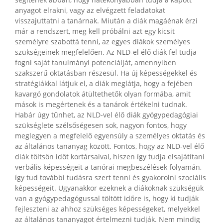
segítenek abban, hogy hatékonyabban tudja a kapott
anyagot elrakni, vagy az elvégzett feladatokat
visszajuttatni a tanárnak. Miután a diák magáénak érzi
már a rendszert, meg kell próbálni azt egy kicsit
személyre szabottá tenni, az egyes diákok személyes
szükségeinek megfelelően. Az NLD-el élő diák fel tudja
fogni saját tanulmányi potenciálját, amennyiben
szakszerű oktatásban részesül. Ha új képességekkel és
stratégiákkal látjuk el, a diák meglátja, hogy a fejében
kavargó gondolatok átültethetők olyan formába, amit
mások is megértenek és a tanárok értékelni tudnak.
Habár úgy tűnhet, az NLD-vel élő diák gyógypedagógiai
szükséglete szélsőségesen sok, nagyon fontos, hogy
meglegyen a megfelelő egyensúly a személyes oktatás és
az általános tananyag között. Fontos, hogy az NLD-vel élő
diák töltsön időt kortársaival, hiszen így tudja elsajátítani
verbális képességeit a tanórai megbeszélések folyamán,
így tud további tudásra szert tenni és gyakorolni szociális
képességeit. Ugyanakkor ezeknek a diákoknak szükségük
van a gyógypedagógussal töltött időre is, hogy ki tudják
fejleszteni az ahhoz szükséges képességeket, melyekkel
az általános tananyagot értelmezni tudják. Nem mindig