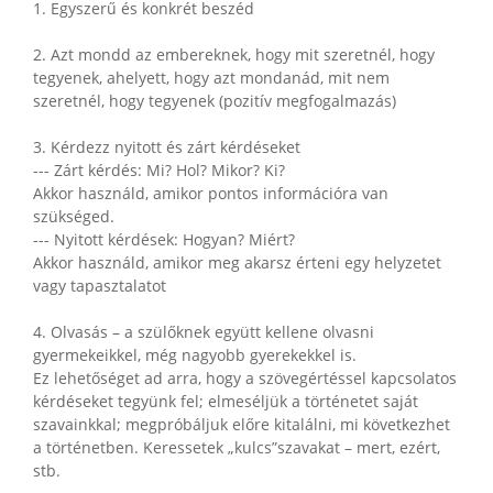
1. Egyszerű és konkrét beszéd
2. Azt mondd az embereknek, hogy mit szeretnél, hogy
tegyenek, ahelyett, hogy azt mondanád, mit nem
szeretnél, hogy tegyenek (pozitív megfogalmazás)
3. Kérdezz nyitott és zárt kérdéseket
--- Zárt kérdés: Mi? Hol? Mikor? Ki?
Akkor használd, amikor pontos információra van
szükséged.
--- Nyitott kérdések: Hogyan? Miért?
Akkor használd, amikor meg akarsz érteni egy helyzetet
vagy tapasztalatot
4. Olvasás – a szülőknek együtt kellene olvasni
gyermekeikkel, még nagyobb gyerekekkel is.
Ez lehetőséget ad arra, hogy a szövegértéssel kapcsolatos
kérdéseket tegyünk fel; elmeséljük a történetet saját
szavainkkal; megpróbáljuk előre kitalálni, mi következhet
a történetben. Keressetek „kulcs”szavakat – mert, ezért,
stb.