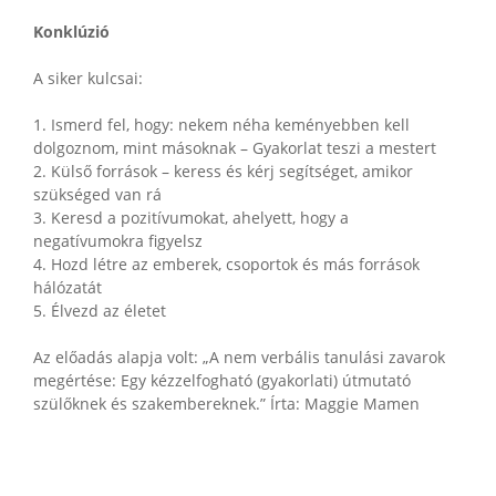
Konklúzió
A siker kulcsai:
1. Ismerd fel, hogy: nekem néha keményebben kell
dolgoznom, mint másoknak – Gyakorlat teszi a mestert
2. Külső források – keress és kérj segítséget, amikor
szükséged van rá
3. Keresd a pozitívumokat, ahelyett, hogy a
negatívumokra figyelsz
4. Hozd létre az emberek, csoportok és más források
hálózatát
5. Élvezd az életet
Az előadás alapja volt: „A nem verbális tanulási zavarok
megértése: Egy kézzelfogható (gyakorlati) útmutató
szülőknek és szakembereknek.” Írta: Maggie Mamen