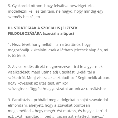
5. Gyakorold otthon, hogy felváltva beszélgettek –
modellezni kell és tanítani, ne hagyd, hogy mindig egy
személy beszéljen
III. STRATÉGIÁK A SZOCIÁLIS JELZÉSEK
FELDOLGOZÁSÁRA (szociális altípus)
1. Nézz tévét hang nélkül – arra ösztönöz, hogy
megpróbáljuk kitalálni csak a látható jelzések alapján, mi
is történik.
2. A viselkedés direkt megnevezése – írd le a gyermek
viselkedését, majd utána adj utasítást: „Felálltál a
székedről. Menj vissza az asztalodhoz!” Segít nekik abban,
hogy kövessék az utasítást, amikor
szövegösszefüggést/magyarázatot adunk az utasításhoz.
3. Parafrázis – próbáld meg a dolgokat a saját szavaiddal
elmondani, ahelyett, hogy a szavakat pontosan
megismétled – hogy megértést mutass, és hogy elkerüld
ezt: „Azt mondtad…. pedig igazán azt értetted, hogy….”