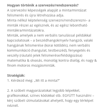
Hogyan történik a szervezés/rendszerezés?
A szervezési képességek alapját a minta/mintázat
felismerés és újra létrehozása adja.
Minta nélkül képtelenség szervezni/rendszerezni– a
minták részei az egésznek, és az egész lebontható
mintákra/mintázatokra.
Minták, amelyek a nem verbális tanulással példákkal
kapcsolatosak – a beszédhangok/nyelv hangzói, valaki
hangjának felismerése (korai kötődés), nem verbális
kommunikáció (hangulat, testbeszéd), fenyegetés és
veszély (ráutaló jelek felismerése/feldolgozása)
matematika & olvasás, monológ kontra dialóg, és nagy &
finom motoros mozgásminták.
Stratégiák:
1. Kérdezd meg: „Mi itt a minta?”
2. A szóbeli magyarázatokat legjobb képekkel,
grafikonokkal, színes kódokkal stb. EGYÜTT használni –
kérj szóbeli útmutatásokat ahelyett, hogy egy térképet
néznél.