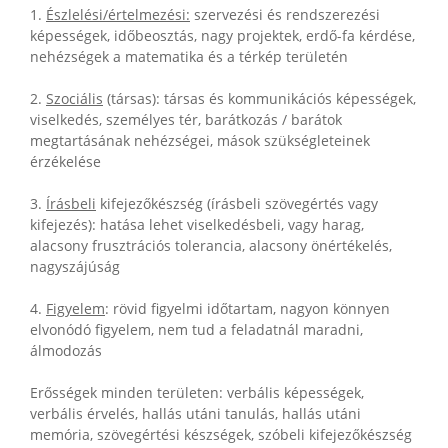
1.
Észlelési/értelmezési:
szervezési és rendszerezési
képességek, időbeosztás, nagy projektek, erdő-fa kérdése,
nehézségek a matematika és a térkép területén
2.
Szociális
(társas): társas és kommunikációs képességek,
viselkedés, személyes tér, barátkozás / barátok
megtartásának nehézségei, mások szükségleteinek
érzékelése
3.
Írásbeli
kifejezőkészség (írásbeli szövegértés vagy
kifejezés): hatása lehet viselkedésbeli, vagy harag,
alacsony frusztrációs tolerancia, alacsony önértékelés,
nagyszájúság
4.
Figyelem
: rövid figyelmi időtartam, nagyon könnyen
elvonódó figyelem, nem tud a feladatnál maradni,
álmodozás
Erősségek minden területen: verbális képességek,
verbális érvelés, hallás utáni tanulás, hallás utáni
memória, szövegértési készségek, szóbeli kifejezőkészség