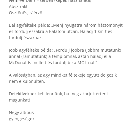
Nem-verbális – térbeli (képek használata)
Absztrakt
Ösztönös, ráérző
Bal agyfélteke
példa: „Menj nyugatra három háztömbnyit
és fordulj északra a Balatoni utcán. Haladj 1 km-t és
fordulj északnak.
Jobb agyfélteke
példa: „Fordulj jobbra (jobbra mutatunk)
annál (rámutatunk) a templomnál, aztán haladj el a
McDonalds mellett és fordulj be a MOL-nál.”
A valóságban, az agy mindkét féltekéje együtt dolgozik,
nem elkülönülten.
Detektíveknek kell lennünk, ha meg akarjuk érteni
magunkat!
Négy altípus-
gyengeségek: