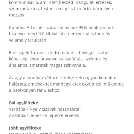
kommunikáció, ami nem beszéd: hangulat, érzések,
szemkontaktus, testbeszéd, gesztikuláció, bármilyen
mozgás…
Kutatás: A Turner-szindrómás nők 99%-ának vannak
bizonyos mértékű kihívásai a nem verbális tanulás
valamely területén.
Erősségek Turner-szindrómában – bőséges szóbeli
képesség, korai anyanyelv-elsajátítás, szókincs és
általános ismeretek magas színvonala.
Az agy állandóan változó rendszerek nagyon komplex
hálózata, amelyeknek mindegyiknek együtt kell működnie
a hatékonyan tanuláshoz.
Bal agyfélteke
Verbális – Nyelv (szavak használata)
Analitikus, lépésről-lépésre érvelés
Jobb agyfélteke