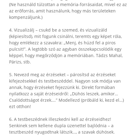
(Ne használd túlzottan a memória-forrásaidat, mivel ez az
az erőforrás, amit használunk, hogy más területeken
kompenzáljunk.)
4. Vizualizálj – csukd be a szemed, és vizualizáld
(képiesítsd), mit fogunk csinálni, teremts egy képet róla,
hogy emlékezz a szavakra: „Menj, és húzd fel a piros
pulcsit!”. A legtöbb szó az agyban összekapcsolódik egy
képpel, hogy megőrződjön a memóriában. Tádzs Mahal,
Párizs, stb.
5. Nevezd meg az érzéseket – párosítsd az érzéseket
kifejezésekkel és testbeszéddel. Nagyon sok módja van
annak, hogy érzéseket fejezzünk ki. Direkt formában
nyilatkozz a saját érzéseidről: „Dühös leszek, amikor…
Csalódottságot érzek….” Modellezd (próbáld ki, kezd el…)
ezt otthon!
6. A testbeszédnek illeszkedni kell az érzéseidhez!
Senkinek sem kellene dupla üzenettel bajlódnia – a
tesztbeszéd nyugodtnak látszik…, a szavak dühösek.