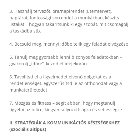
3. Használj tervezőt, óra/napirendet (ütemtervet),
naptárat, fontossági sorrendet a munkákban, készíts
listákat – hogyan takarítsunk ki egy szobát, mit csomagolj
a táskádba stb.
4. Becsüld meg, mennyi időbe telik egy feladat elvégzése
5. Tanulj meg gyorsabb lenni bizonyos feladatokban –
gyakorolj „időre”, kezdd el idejekorán
6. Távolítsd el a figyelmedet elvonó dolgokat és a
rendetlenséget, egyszerűsítsd le az otthonodat vagy a
munkaterületedet
7. Mozgás és fitness – segít abban, hogy megtanulj
figyelni az időre, kiegyensúlyozottságra és sebességre
II. STRATÉGIÁK A KOMMUNIKÁCIÓS KÉSZSÉGEKHEZ
(szociális altípus)