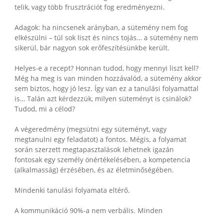
telik, vagy több frusztrációt fog eredményezni.
Adagok: ha nincsenek arányban, a sütemény nem fog
elkészülni – túl sok liszt és nincs tojás… a sütemény nem
sikerül, bár nagyon sok erőfeszítésünkbe került.
Helyes-e a recept? Honnan tudod, hogy mennyi liszt kell?
Még ha meg is van minden hozzávalód, a sütemény akkor
sem biztos, hogy jó lesz. Így van ez a tanulási folyamattal
is… Talán azt kérdezzük, milyen süteményt is csinálok?
Tudod, mi a célod?
A végeredmény (megsütni egy süteményt, vagy
megtanulni egy feladatot) a fontos. Mégis, a folyamat
során szerzett megtapasztalások lehetnek igazán
fontosak egy személy önértékelésében, a kompetencia
(alkalmasság) érzésében, és az életminőségében.
Mindenki tanulási folyamata eltérő.
A kommunikáció 90%-a nem verbális. Minden