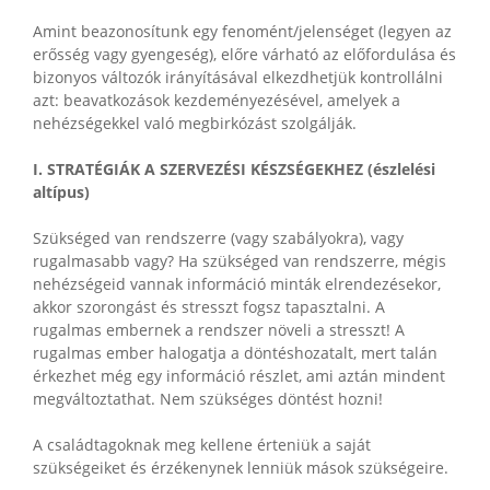
Amint beazonosítunk egy fenomént/jelenséget (legyen az
erősség vagy gyengeség), előre várható az előfordulása és
bizonyos változók irányításával elkezdhetjük kontrollálni
azt: beavatkozások kezdeményezésével, amelyek a
nehézségekkel való megbirkózást szolgálják.
I. STRATÉGIÁK A SZERVEZÉSI KÉSZSÉGEKHEZ (észlelési
altípus)
Szükséged van rendszerre (vagy szabályokra), vagy
rugalmasabb vagy? Ha szükséged van rendszerre, mégis
nehézségeid vannak információ minták elrendezésekor,
akkor szorongást és stresszt fogsz tapasztalni. A
rugalmas embernek a rendszer növeli a stresszt! A
rugalmas ember halogatja a döntéshozatalt, mert talán
érkezhet még egy információ részlet, ami aztán mindent
megváltoztathat. Nem szükséges döntést hozni!
A családtagoknak meg kellene érteniük a saját
szükségeiket és érzékenynek lenniük mások szükségeire.