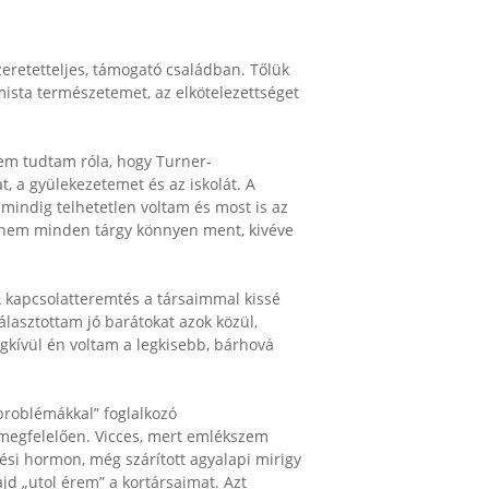
zeretetteljes, támogató családban. Tőlük
mista természetemet, az elkötelezettséget
nem tudtam róla, hogy Turner-
, a gyülekezetemet és az iskolát. A
 mindig telhetetlen voltam és most is az
jdnem minden tárgy könnyen ment, kivéve
A kapcsolatteremtés a társaimmal kissé
lasztottam jó barátokat azok közül,
ségkívül én voltam a legkisebb, bárhová
roblémákkal” foglalkozó
megfelelően. Vicces, mert emlékszem
si hormon, még szárított agyalapi mirigy
d „utol érem” a kortársaimat. Azt