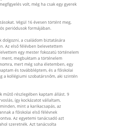
egfigyelés volt, még ha csak egy gyerek
zásokat. Végül 16 évesen történt meg,
ós periódusok formájában.
 dolgozni, a családom biztatására
n. Az első félévben belevetettem
 felvettem egy mester fokozatú történelem
 jól ment, megbuktam a történelem
zámomra, mert még soha életemben, egy
aptam és továbbléptem, és a főiskolai
g a kollégiumi szobatársnőm, aki szintén
 műtő részlegében kaptam állást. 9
slás, így kockázatot vállaltam,
 minden, mint a karikacsapás, az
annak a főiskolai első félévnek
rontva. Az egyetemi tanácsadó azt
hol szeretnék. Azt tanácsolta