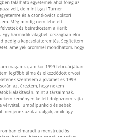
égben található egyetemek ahol főleg az
aza volt, de mint igazi Turner
gyetemre és a csontkovács doktori
 sem. Még mindig nem lehetett
 felvettek és beiratkoztam a Karib
 Egy harmadik világbeli országban élni
ind pedig a kapcsolatteremtés. Segítettem
sületet, amelyek örömmel mondhatom, hogy
oltam magamra, amikor 1999 februárjában
letem legfőbb álma és elkezdődött orvosi
ólétének szentelem a jövőmet és 1999-
 során azt éreztem, hogy nekem
ok kialakításán, mint a társaimnak.
 nekem keményen kellett dolgoznom rajta.
 a vérvétel, lumbálpunkció és sebek
ól menjenek azok a dolgok, amik úgy
koromban elmaradt a menstruációs