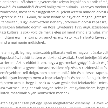
jelentkezzek „off-shore” egyetemekre (olyan leginkább a Karib térs
USA-ból és Kanadából érkező hallgatók tanulnak). Bizonyos módon ig
szindrómás, most sem csüggedtem el. Jelentkeztem minden orvosi e
képzésre is az USA-ban, de nem hívtak be egyetlen meghallgatásra
eltántorítani, s így jelentkeztem néhány „off-shore” orvosi képzésre,
térségben található dominikai Ross Egyetemre 1995 augusztusában.
igazi kulturális sokk volt, de mégis elég jól ment mind a tanulás, m
elindítani egy mentori programot és egy Katolikus Hallgatói Egye
mind a mai napig működnek.
Életem egyik legmeghatározóbb pillanata volt és nagyon büszke v
Hippokratészi esküt tettem és doktorrá avattak. Ezzel beteljesült é
karrierem. Azt is eldöntöttem, hogy a gyermekek gyógyításának és j
ben elkezdtem a gyermekorvosi rezidensképzést. A rezidensképzés
keményebben kell dolgoznom a kommunikáción és a társas kapcsolat
Nekik olyan könnyen ment a kapcsolatépítés és hasonló dolgok, de
Rájöttem arra is, hogy küzdök az olyan gyakorlati feladatokkal, mint
összevarrása. Megint csak nagyon sokat kellett gyakorolnom, hogy j
tűntek, másoknak olyan könnyedén mennek.
Aztán egyszer csak jött egy újabb meghatározó esemény. 31 éves 