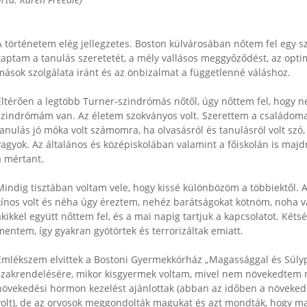
Írta: Karen Freedle)
A történetem elég jellegzetes. Boston külvárosában nőtem fel egy s
kaptam a tanulás szeretetét, a mély vallásos meggyőződést, az opti
mások szolgálata iránt és az önbizalmat a függetlenné váláshoz.
Eltérően a legtöbb Turner-szindrómás nőtől, úgy nőttem fel, hogy 
szindrómám van. Az életem szokványos volt. Szerettem a családomat
tanulás jó móka volt számomra, ha olvasásról és tanulásról volt szó,
vagyok. Az általános és középiskolában valamint a főiskolán is ma
a mértant.
Mindig tisztában voltam vele, hogy kissé különbözöm a többiektől. 
kínos volt és néha úgy éreztem, nehéz barátságokat kötnöm, noha vá
akikkel együtt nőttem fel, és a mai napig tartjuk a kapcsolatot. Két
mentem, így gyakran gyötörtek és terrorizáltak emiatt.
Emlékszem elvittek a Bostoni Gyermekkórház „Magassággal és Súlyp
szakrendelésére, mikor kisgyermek voltam, mivel nem növekedtem 
növekedési hormon kezelést ajánlottak (abban az időben a növekedé
volt), de az orvosok meggondolták magukat és azt mondták, hogy maj