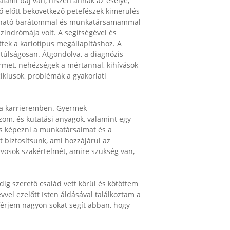
lami baj van, hiszen annak az esélye,
dő előtt bekövetkező petefészek kimerülés
zható barátommal és munkatársamammal
zindrómája volt. A segítségével és
ttek a kariotípus megállapításhoz. A
túlságosan. Átgondolva, a diagnózis
rmet, nehézségek a mértannal, kihívások
iklusok, problémák a gyakorlati
 a karrieremben. Gyermek
om, és kutatási anyagok, valamint egy
s képezni a munkatársaimat és a
 biztosítsunk, ami hozzájárul az
rvosok szakértelmét, amire szükség van,
g szerető család vett körül és kötöttem
el ezelőtt Isten áldásával találkoztam a
 férjem nagyon sokat segít abban, hogy