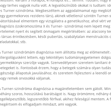
ciklusom. Vártam 3 hónapot, 4 hónapot és... semmi. Tudtam, hogy va
hogy terhes vagyok nulla volt. A legvalószínűbb okokat is tudtam: i
és Turner-szindróma. Megbeszéltem az aggodalmamat egy megbí
(egy gyermekorvos rezidens társ), akinek véletlenül szintén Turner-s
bátorításával elmentem egy vizsgálatra a genetikushoz, ahol vért ve
diagnózis (izokromoszóma X és Turner- szindróma) nem lepett meg 
értelemet nyert és segített önmagam megértésében: az alacsony te
a társas érintkezésben, késői pubertás, szabálytalan menstruációs c
feladatokkal, stb.
A Turner szindrómám diagnózisa nem állította meg az előmenetelt
allergológusként lettem, egy tekintélyes tudományegyetemen dolgoz
gyermekkönyv szerzője vagyok. Szenvedélyesen szeretem tanítani é
betegeket is. Fontosbak érzem, hogy a betegek számára olyan tudást
egészségi állapotuk javulásához, és szeretem fejleszteni a leendő o
hogy remek orvosokká váljanak.
A Turner-szindróma diagnózisa a magánéletemben sem gátolt. Mindi
néhány szoros, hosszútávú barátságot is. Nagy örömömre, néhány évv
legelképesztőbb, legszeretőbb férfival, akihez feleségül mentem. A
megértsem és elfogadjam mindazt, ami vagyok.