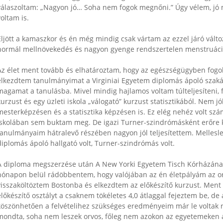
válaszoltam: „Nagyon jó… Soha nem fogok megnőni.” Úgy vélem, jó m
voltam is.
Eljött a kamaszkor és én még mindig csak vártam az ezzel járó válto
normál mellnövekedés és nagyon gyenge rendszertelen menstruáci
Az élet ment tovább és elhatároztam, hogy az egészségügyben fogok
elkezdtem tanulmányimat a Virginiai Egyetem diplomás ápoló szaká
magamat a tanulásba. Mivel mindig hajlamos voltam túlteljesíteni,
kurzust és egy üzleti iskola „válogató” kurzust statisztikából. Nem
mesterképzésen és a statisztika képzésen is. Ez elég nehéz volt s
iskolában sem buktam meg. De igazi Turner-szindrómásként erőre k
tanulmányaim hátralevő részében nagyon jól teljesítettem. Mellesle
diplomás ápoló hallgató volt, Turner-szindrómás volt.
A diploma megszerzése után A New Yorki Egyetem Tisch Kórházának
hónapon belül rádöbbentem, hogy valójában az én életpályám az orvo
visszaköltöztem Bostonba és elkezdtem az előkészítő kurzust. Ment
előkészítő osztályt a csaknem tökéletes 4,0 átlaggal fejeztem be, de 
köszönhetően a felvételihez szükséges eredményeim már le voltak 
mondta, soha nem leszek orvos, főleg nem azokon az egyetemeken a