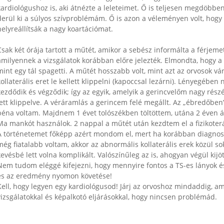
kardiológushoz is, aki átnézte a leleteimet. Ő is teljesen megdöb
derül ki a súlyos szívproblémám. Ő is azon a véleményen volt, hog
elyreállítsák a nagy koartációmat.
Csak két órája tartott a műtét, amikor a sebész informálta a férj
amilyennek a vizsgálatok korábban előre jelezték. Elmondta, hogy a ko
int egy tál spagetti. A műtét hosszabb volt, mint azt az orvosok várta
kollaterális eret le kellett klippelni (kapoccsal lezárni). Lényegébe
ezdődik és végződik; így az egyik, amelyik a gerincvelőm nagy részé
lett klippelve. A véráramlás a gerincem felé megállt. Az „ébredőben”
éna voltam. Majdnem 1 évet tolószékben töltöttem, utána 2 éven át
Ma mankót használok. 2 nappal a műtét után kezdtem el a fizikoterá
A történetemet főképp azért mondom el, mert ha korábban diagnosz
még fiatalabb voltam, akkor az abnormális kollaterális erek közül so
evésbé lett volna komplikált. Valószínűleg az is, ahogyan végül kijo
Nem tudom eléggé kifejezni, hogy mennyire fontos a TS-es lányok és
és az eredmény nyomon követése!
Kell, hogy legyen egy kardiológusod! Járj az orvoshoz mindaddig, a
vizsgálatokkal és képalkotó eljárásokkal, hogy nincsen problémád.