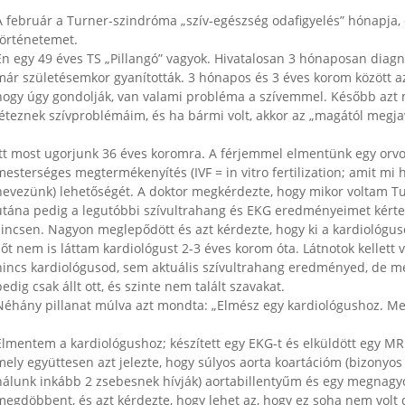
A február a Turner-szindróma „szív-egészség odafigyelés” hónapja
történetemet.
Én egy 49 éves TS „Pillangó” vagyok. Hivatalosan 3 hónaposan diagn
már születésemkor gyanították. 3 hónapos és 3 éves korom között
hogy úgy gondolják, van valami probléma a szívemmel. Később az
léteznek szívproblémáim, és ha bármi volt, akkor az „magától megja
Itt most ugorjunk 36 éves koromra. A férjemmel elmentünk egy orvo
mesterséges megtermékenyítés (IVF = in vitro fertilization; amit m
nevezünk) lehetőségét. A doktor megkérdezte, hogy mikor voltam Tu
utána pedig a legutóbbi szívultrahang és EKG eredményeimet ké
sincsen. Nagyon meglepődött és azt kérdezte, hogy ki a kardioló
sőt nem is láttam kardiológust 2-3 éves korom óta. Látnotok kellett
nincs kardiológusod, sem aktuális szívultrahang eredményed, de m
edig csak állt ott, és szinte nem talált szavakat.
Néhány pillanat múlva azt mondta: „Elmész egy kardiológushoz. M
Elmentem a kardiológushoz; készített egy EKG-t és elküldött egy MRI
mely együttesen azt jelezte, hogy súlyos aorta koartációm (bizonyos faj
nálunk inkább 2 zsebesnek hívják) aortabillentyűm és egy megnag
megdöbbent, és azt kérdezte, hogy lehet az, hogy ez soha nem volt di