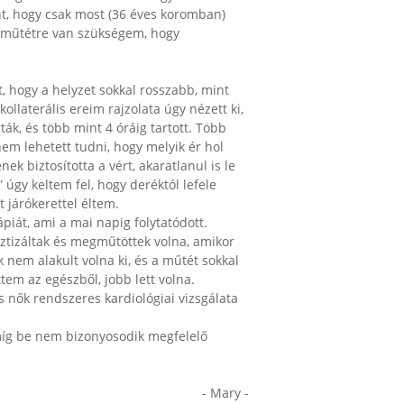
bent, hogy csak most (36 éves koromban)
y műtétre van szükségem, hogy
emet, hogy a helyzet sokkal rosszabb, mint
llaterális ereim rajzolata úgy nézett ki,
́k, és több mint 4 óráig tartott. Több
n nem lehetett tudni, hogy melyik ér hol
nek biztosította a vért, akaratlanul is le
 úgy keltem fel, hogy deréktól lefele
 járókerettel éltem.
piát, ami a mai napig folytatódott.
tizáltak és megműtöttek volna, amikor
k nem alakult volna ki, és a műtét sokkal
̈ttem az egészből, jobb lett volna.
 nők rendszeres kardiológiai vizsgálata
míg be nem bizonyosodik megfelelő
- Mary -