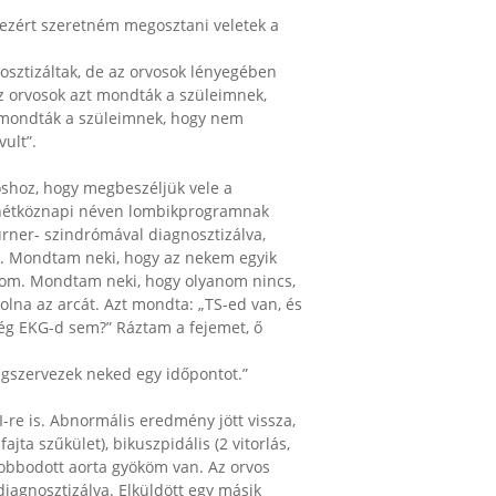
, ezért szeretném megosztani veletek a
osztizáltak, de az orvosok lényegében
 az orvosok azt mondták a szüleimnek,
t mondták a szüleimnek, hogy nem
vult”.
shoz, hogy megbeszéljük vele a
i hétköznapi néven lombikprogramnak
rner- szindrómával diagnosztizálva,
rte. Mondtam neki, hogy az nekem egyik
gusom. Mondtam neki, hogy olyanom nincs,
 volna az arcát. Azt mondta: „TS-ed van, és
ég EKG-d sem?” Ráztam a fejemet, ő
egszervezek neked egy időpontot.”
-re is. Abnormális eredmény jött vissza,
ta szűkület), bikuszpidális (2 vitorlás,
yobbodott aorta gyököm van. Az orvos
agnosztizálva. Elküldött egy másik