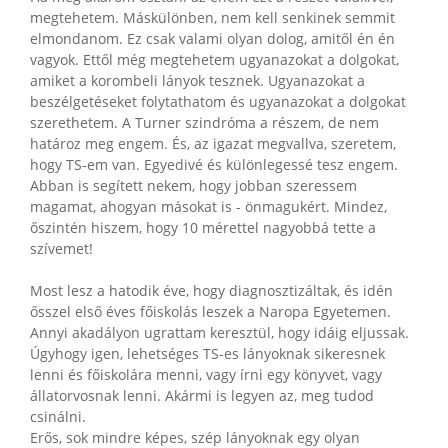
megtehetem. Máskülönben, nem kell senkinek semmit
elmondanom. Ez csak valami olyan dolog, amitől én én
vagyok. Ettől még megtehetem ugyanazokat a dolgokat,
amiket a korombeli lányok tesznek. Ugyanazokat a
beszélgetéseket folytathatom és ugyanazokat a dolgokat
szerethetem. A Turner szindróma a részem, de nem
határoz meg engem. És, az igazat megvallva, szeretem,
hogy TS-em van. Egyedivé és különlegessé tesz engem.
Abban is segített nekem, hogy jobban szeressem
magamat, ahogyan másokat is - önmagukért. Mindez,
őszintén hiszem, hogy 10 mérettel nagyobbá tette a
szívemet!
Most lesz a hatodik éve, hogy diagnosztizáltak, és idén
ősszel első éves főiskolás leszek a Naropa Egyetemen.
Annyi akadályon ugrattam keresztül, hogy idáig eljussak.
Úgyhogy igen, lehetséges TS-es lányoknak sikeresnek
lenni és főiskolára menni, vagy írni egy könyvet, vagy
állatorvosnak lenni. Akármi is legyen az, meg tudod
csinálni.
Erős, sok mindre képes, szép lányoknak egy olyan