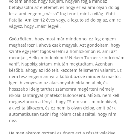
voltam ahhoz, hogy tudjam, hogyan fogja mindez
befolyásolni az életemet, és hogy ez valami olyan dolog
lesz, ami engem „mássá” fog tenni, mint a világ többi
fiatalja. Amikor 12 éves vagy, a legutolsó dolog az, amire
vágysz, hogy „más” legyél.
Gyötrődtem, hogy most már mindenhol ez fog engem
meghatározni, ahová csak megyek. Azt gondoltam, hogy
szinte egy jelet fogok viselni a homlokomon is, ami azt
mondja: „Hello, mindenkinek! Nekem Turner szindrómám
van!”. Napokig sírtam, miután megtudtam. Azonban
később, ahogy az idő telt, kezdtem felismerni valamit. Ez
nem tesz engem annyira különbözővé mindenki mástól.
Igen, bizonyosan az alacsonyabb oldalon állok, és
hosszabb ideig tarthat számomra megérteni némely
iskolai tantárgyat (matekot különösen). MÉGIS, nem kell
megosztanom a tényt - hogy TS-em van - mindenkivel,
akivel találkozom, és ez nem is olyan dolog, amit bárki
automatikusan tudni fog rólam csak azáltal, hogy rám
néz.
Ha meg akarom osztani az énem ezt a részét valakivel,