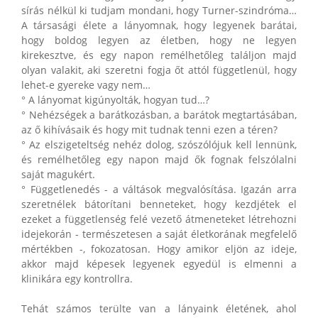
sírás nélkül ki tudjam mondani, hogy Turner-szindróma…
A társasági élete a lányomnak, hogy legyenek barátai,
hogy boldog legyen az életben, hogy ne legyen
kirekesztve, és egy napon remélhetőleg találjon majd
olyan valakit, aki szeretni fogja őt attól függetlenül, hogy
lehet-e gyereke vagy nem…
° A lányomat kigúnyolták, hogyan tud…?
° Nehézségek a barátkozásban, a barátok megtartásában,
az ő kihívásaik és hogy mit tudnak tenni ezen a téren?
° Az elszigeteltség nehéz dolog, szószólójuk kell lennünk,
és remélhetőleg egy napon majd ők fognak felszólalni
saját magukért.
° Függetlenedés - a váltások megvalósítása. Igazán arra
szeretnélek bátorítani benneteket, hogy kezdjétek el
ezeket a függetlenség felé vezető átmeneteket létrehozni
idejekorán - természetesen a saját életkorának megfelelő
mértékben -, fokozatosan. Hogy amikor eljön az ideje,
akkor majd képesek legyenek egyedül is elmenni a
klinikára egy kontrollra.
Tehát számos terülte van a lányaink életének, ahol