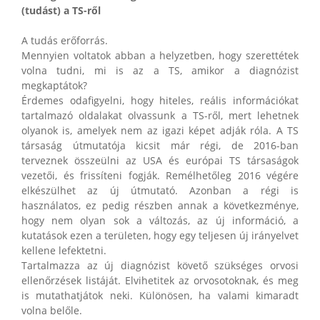
(tudást) a TS-ről
A tudás erőforrás.
Mennyien voltatok abban a helyzetben, hogy szerettétek
volna tudni, mi is az a TS, amikor a diagnózist
megkaptátok?
Érdemes odafigyelni, hogy hiteles, reális információkat
tartalmazó oldalakat olvassunk a TS-ről, mert lehetnek
olyanok is, amelyek nem az igazi képet adják róla. A TS
társaság útmutatója kicsit már régi, de 2016-ban
terveznek összeülni az USA és európai TS társaságok
vezetői, és frissíteni fogják. Remélhetőleg 2016 végére
elkészülhet az új útmutató. Azonban a régi is
használatos, ez pedig részben annak a következménye,
hogy nem olyan sok a változás, az új információ, a
kutatások ezen a területen, hogy egy teljesen új irányelvet
kellene lefektetni.
Tartalmazza az új diagnózist követő szükséges orvosi
ellenőrzések listáját. Elvihetitek az orvosotoknak, és meg
is mutathatjátok neki. Különösen, ha valami kimaradt
volna belőle.