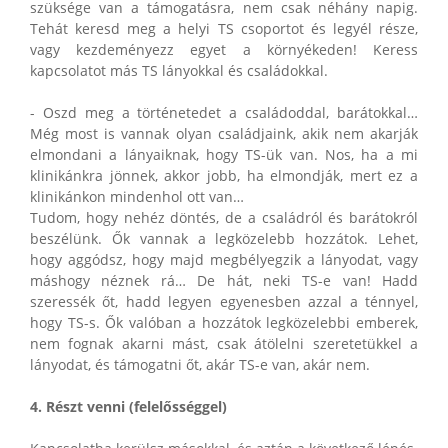
szüksége van a támogatásra, nem csak néhány napig.
Tehát keresd meg a helyi TS csoportot és legyél része,
vagy kezdeményezz egyet a környékeden! Keress
kapcsolatot más TS lányokkal és családokkal.
- Oszd meg a történetedet a családoddal, barátokkal…
Még most is vannak olyan családjaink, akik nem akarják
elmondani a lányaiknak, hogy TS-ük van. Nos, ha a mi
klinikánkra jönnek, akkor jobb, ha elmondják, mert ez a
klinikánkon mindenhol ott van…
Tudom, hogy nehéz döntés, de a családról és barátokról
beszélünk. Ők vannak a legközelebb hozzátok. Lehet,
hogy aggódsz, hogy majd megbélyegzik a lányodat, vagy
máshogy néznek rá… De hát, neki TS-e van! Hadd
szeressék őt, hadd legyen egyenesben azzal a ténnyel,
hogy TS-s. Ők valóban a hozzátok legközelebbi emberek,
nem fognak akarni mást, csak átölelni szeretetükkel a
lányodat, és támogatni őt, akár TS-e van, akár nem.
4. Részt venni (felelősséggel)