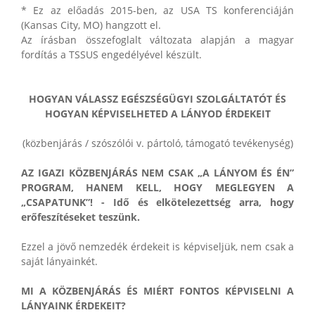
* Ez az előadás 2015-ben, az USA TS konferenciáján
(Kansas City, MO) hangzott el.
Az írásban összefoglalt változata alapján a magyar
fordítás a TSSUS engedélyével készült.
HOGYAN VÁLASSZ EGÉSZSÉGÜGYI SZOLGÁLTATÓT ÉS
HOGYAN KÉPVISELHETED A LÁNYOD ÉRDEKEIT
(közbenjárás / szószólói v. pártoló, támogató tevékenység)
AZ IGAZI KÖZBENJÁRÁS NEM CSAK „A LÁNYOM ÉS ÉN”
PROGRAM, HANEM KELL, HOGY MEGLEGYEN A
„CSAPATUNK”! - Idő és elkötelezettség arra, hogy
erőfeszítéseket teszünk.
Ezzel a jövő nemzedék érdekeit is képviseljük, nem csak a
saját lányainkét.
MI A KÖZBENJÁRÁS ÉS MIÉRT FONTOS KÉPVISELNI A
LÁNYAINK ÉRDEKEIT?