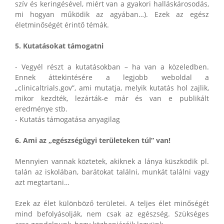
szív és keringésével, miért van a gyakori halláskárosodás,
mi hogyan működik az agyában…). Ezek az egész
életminőségét érintő témák.
5. Kutatásokat támogatni
- Vegyél részt a kutatásokban – ha van a közeledben.
Ennek áttekintésére a legjobb weboldal a
„clinicaltrials.gov”, ami mutatja, melyik kutatás hol zajlik,
mikor kezdték, lezárták-e már és van e publikált
eredménye stb.
- Kutatás támogatása anyagilag
6. Ami az „egészségügyi területeken túl” van!
Mennyien vannak köztetek, akiknek a lánya küszködik pl.
talán az iskolában, barátokat találni, munkát találni vagy
azt megtartani…
Ezek az élet különböző területei. A teljes élet minőségét
mind befolyásolják, nem csak az egészség. Szükséges