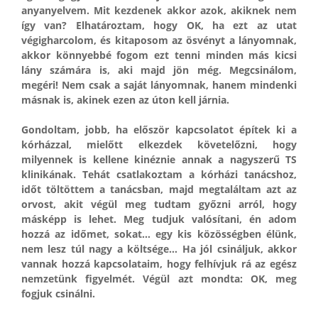
anyanyelvem. Mit kezdenek akkor azok, akiknek nem
így van? Elhatároztam, hogy OK, ha ezt az utat
végigharcolom, és kitaposom az ösvényt a lányomnak,
akkor könnyebbé fogom ezt tenni minden más kicsi
lány számára is, aki majd jön még. Megcsinálom,
megéri! Nem csak a saját lányomnak, hanem mindenki
másnak is, akinek ezen az úton kell járnia.
Gondoltam, jobb, ha először kapcsolatot építek ki a
kórházzal, mielőtt elkezdek követelőzni, hogy
milyennek is kellene kinéznie annak a nagyszerű TS
klinikának. Tehát csatlakoztam a kórházi tanácshoz,
időt töltöttem a tanácsban, majd megtaláltam azt az
orvost, akit végül meg tudtam győzni arról, hogy
másképp is lehet. Meg tudjuk valósítani, én adom
hozzá az időmet, sokat… egy kis közösségben élünk,
nem lesz túl nagy a költsége… Ha jól csináljuk, akkor
vannak hozzá kapcsolataim, hogy felhívjuk rá az egész
nemzetünk figyelmét. Végül azt mondta: OK, meg
fogjuk csinálni.