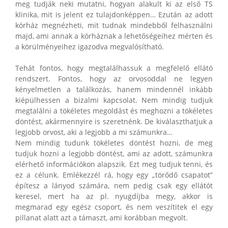
meg tudják neki mutatni, hogyan alakult ki az első TS
klinika, mit is jelent ez tulajdonképpen… Ezután az adott
kórház megnézheti, mit tudnak mindebből felhasználni
majd, ami annak a kórháznak a lehetőségeihez mérten és
a körülményeihez igazodva megvalósítható.
Tehát fontos, hogy megtalálhassuk a megfelelő ellátó
rendszert. Fontos, hogy az orvosoddal ne legyen
kényelmetlen a találkozás, hanem mindennél inkább
kiépülhessen a bizalmi kapcsolat. Nem mindig tudjuk
megtalálni a tökéletes megoldást és meghozni a tökéletes
döntést, akármennyire is szeretnénk. De kiválaszthatjuk a
legjobb orvost, aki a legjobb a mi számunkra…
Nem mindig tudunk tökéletes döntést hozni, de meg
tudjuk hozni a legjobb döntést, ami az adott, számunkra
elérhető információkon alapszik. Ezt meg tudjuk tenni, és
ez a célunk. Emlékezzél rá, hogy egy „törődő csapatot”
építesz a lányod számára, nem pedig csak egy ellátót
keresel, mert ha az pl. nyugdíjba megy, akkor is
megmarad egy egész csoport, és nem veszítitek el egy
pillanat alatt azt a támaszt, ami korábban megvolt.