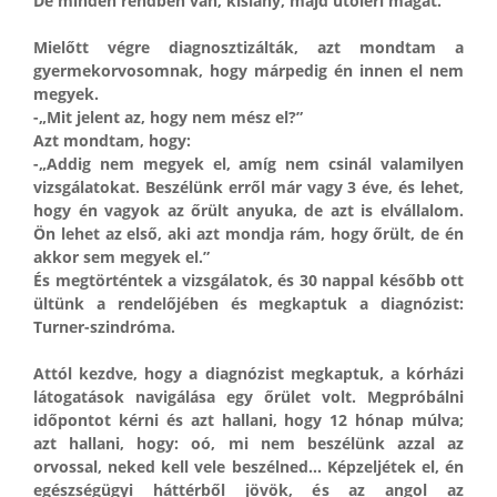
De minden rendben van, kislány, majd utoléri magát.”
Mielőtt végre diagnosztizálták, azt mondtam a
gyermekorvosomnak, hogy márpedig én innen el nem
megyek.
-„Mit jelent az, hogy nem mész el?”
Azt mondtam, hogy:
-„Addig nem megyek el, amíg nem csinál valamilyen
vizsgálatokat. Beszélünk erről már vagy 3 éve, és lehet,
hogy én vagyok az őrült anyuka, de azt is elvállalom.
Ön lehet az első, aki azt mondja rám, hogy őrült, de én
akkor sem megyek el.”
És megtörténtek a vizsgálatok, és 30 nappal később ott
ültünk a rendelőjében és megkaptuk a diagnózist:
Turner-szindróma.
Attól kezdve, hogy a diagnózist megkaptuk, a kórházi
látogatások navigálása egy őrület volt. Megpróbálni
időpontot kérni és azt hallani, hogy 12 hónap múlva;
azt hallani, hogy: oó, mi nem beszélünk azzal az
orvossal, neked kell vele beszélned… Képzeljétek el, én
egészségügyi háttérből jövök, és az angol az