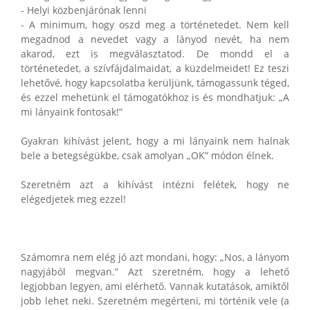
- Helyi közbenjárónak lenni
- A minimum, hogy oszd meg a történetedet. Nem kell
megadnod a nevedet vagy a lányod nevét, ha nem
akarod, ezt is megválasztatod. De mondd el a
történetedet, a szívfájdalmaidat, a küzdelmeidet! Ez teszi
lehetővé, hogy kapcsolatba kerüljünk, támogassunk téged,
és ezzel mehetünk el támogatókhoz is és mondhatjuk: „A
mi lányaink fontosak!”
Gyakran kihívást jelent, hogy a mi lányaink nem halnak
bele a betegségükbe, csak amolyan „OK” módon élnek.
Szeretném azt a kihívást intézni felétek, hogy ne
elégedjetek meg ezzel!
Számomra nem elég jó azt mondani, hogy: „Nos, a lányom
nagyjából megvan.” Azt szeretném, hogy a lehető
legjobban legyen, ami elérhető. Vannak kutatások, amiktől
jobb lehet neki. Szeretném megérteni, mi történik vele (a