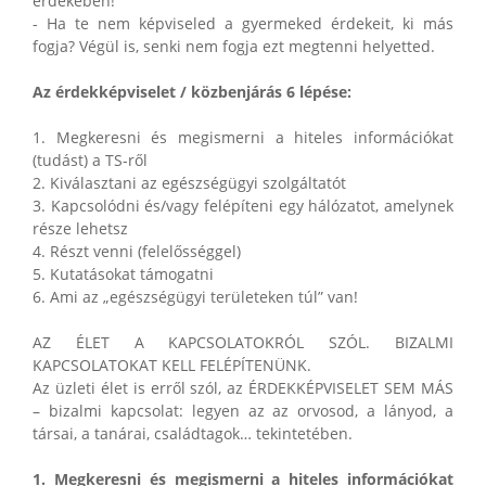
érdekében!
- Ha te nem képviseled a gyermeked érdekeit, ki más
fogja? Végül is, senki nem fogja ezt megtenni helyetted.
Az érdekképviselet / közbenjárás 6 lépése:
1. Megkeresni és megismerni a hiteles információkat
(tudást) a TS-ről
2. Kiválasztani az egészségügyi szolgáltatót
3. Kapcsolódni és/vagy felépíteni egy hálózatot, amelynek
része lehetsz
4. Részt venni (felelősséggel)
5. Kutatásokat támogatni
6. Ami az „egészségügyi területeken túl” van!
AZ ÉLET A KAPCSOLATOKRÓL SZÓL. BIZALMI
KAPCSOLATOKAT KELL FELÉPÍTENÜNK.
Az üzleti élet is erről szól, az ÉRDEKKÉPVISELET SEM MÁS
– bizalmi kapcsolat: legyen az az orvosod, a lányod, a
társai, a tanárai, családtagok… tekintetében.
1. Megkeresni és megismerni a hiteles információkat