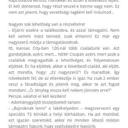
Kapcsolatba kerülsz másokkal, és aztán a következő lépés.
El kell döntened, hogy részt veszel-e benne vagy nem. Ez
nem azt jelenti, hogy vezetőségi tagként kell indulnod…
Nagyon sok lehetőség van a részvételre!
- Eljárni ezekre a találkozókra, és azzal támogatni. Nem
kell semmi mást tenned, csak elmenni! Ez már egy
nagyszerű módja a támogatásodnak.
Itt, Kansas City-ben 120-nál több családunk van. Azt
gondoljátok, azért, mert… NEM! Csupán azért, mert azok a
családok megragadták a lehetőséget, és folyamatosan
eljöttek. És ha eljöttek, akkor a következő család, aki eljött,
azt mondta, hogy: „Ez nagyszerű”! És maradtak. Így
növekedett fel; de az ellenkezője is igaz: ha csak 2 ember
veszi a fáradtságot és jelenik meg, akkor te azt fogod
mondani: „Ó, tényleg vissza kell nekem jönnöm erre?”
Persze, valahol el kell kezdeni!
- Adománygyűjtő összejövetelt tartani
- „Bajnoknak lenni” a lakóhelyeden – megszervezni egy
speciális TS klinikát a helyi kórházban. Ha azt mondod,
ezt igazán szeretnéd, akkor mi minden létező módon
támogatni fogunk, hogy segítségedre legyünk.