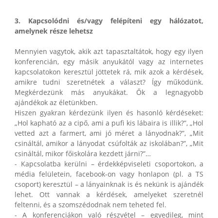
3. Kapcsolódni és/vagy felépíteni egy hálózatot,
amelynek része lehetsz
Mennyien vagytok, akik azt tapasztaltátok, hogy egy ilyen
konferencián, egy másik anyukától vagy az internetes
kapcsolatokon keresztül jöttetek rá, mik azok a kérdések,
amikre tudni szeretnétek a választ? Így működünk.
Megkérdezünk más anyukákat. Ők a legnagyobb
ajándékok az életünkben.
Hiszen gyakran kérdezünk ilyen és hasonló kérdéseket:
„Hol kapható az a cipő, ami a pufi kis lábaira is illik?”, „Hol
vetted azt a farmert, ami jó méret a lányodnak?”, „Mit
csináltál, amikor a lányodat csúfolták az iskolában?”, „Mit
csináltál, mikor főiskolára kezdett járni?”…
- Kapcsolatba kerülni – érdekképviseleti csoportokon, a
média felületein, facebook-on vagy honlapon (pl. a TS
csoport) keresztül – a lányainknak is és nekünk is ajándék
lehet. Ott vannak a kérdések, amelyeket szeretnél
feltenni, és a szomszédodnak nem teheted fel.
- A konferenciákon való részvétel – egyedileg, mint