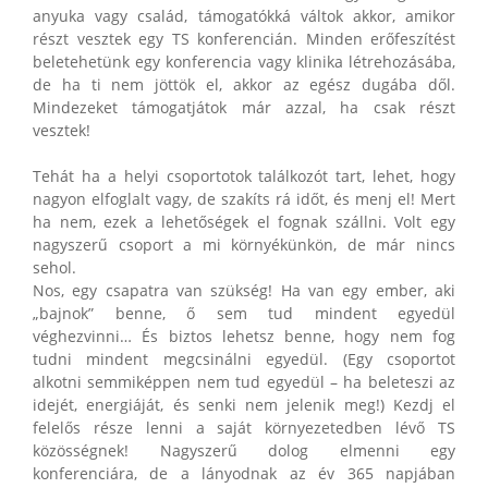
anyuka vagy család, támogatókká váltok akkor, amikor
részt vesztek egy TS konferencián. Minden erőfeszítést
beletehetünk egy konferencia vagy klinika létrehozásába,
de ha ti nem jöttök el, akkor az egész dugába dől.
Mindezeket támogatjátok már azzal, ha csak részt
vesztek!
Tehát ha a helyi csoportotok találkozót tart, lehet, hogy
nagyon elfoglalt vagy, de szakíts rá időt, és menj el! Mert
ha nem, ezek a lehetőségek el fognak szállni. Volt egy
nagyszerű csoport a mi környékünkön, de már nincs
sehol.
Nos, egy csapatra van szükség! Ha van egy ember, aki
„bajnok” benne, ő sem tud mindent egyedül
véghezvinni… És biztos lehetsz benne, hogy nem fog
tudni mindent megcsinálni egyedül. (Egy csoportot
alkotni semmiképpen nem tud egyedül – ha beleteszi az
idejét, energiáját, és senki nem jelenik meg!) Kezdj el
felelős része lenni a saját környezetedben lévő TS
közösségnek! Nagyszerű dolog elmenni egy
konferenciára, de a lányodnak az év 365 napjában