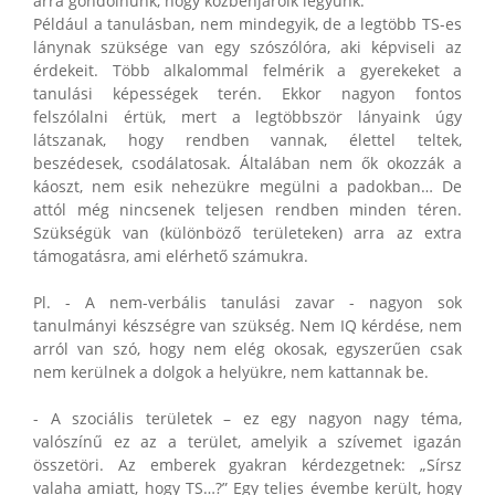
arra gondolnunk, hogy közbenjáróik legyünk.
Például a tanulásban, nem mindegyik, de a legtöbb TS-es
lánynak szüksége van egy szószólóra, aki képviseli az
érdekeit. Több alkalommal felmérik a gyerekeket a
tanulási képességek terén. Ekkor nagyon fontos
felszólalni értük, mert a legtöbbször lányaink úgy
látszanak, hogy rendben vannak, élettel teltek,
beszédesek, csodálatosak. Általában nem ők okozzák a
káoszt, nem esik nehezükre megülni a padokban… De
attól még nincsenek teljesen rendben minden téren.
Szükségük van (különböző területeken) arra az extra
támogatásra, ami elérhető számukra.
Pl. - A nem-verbális tanulási zavar - nagyon sok
tanulmányi készségre van szükség. Nem IQ kérdése, nem
arról van szó, hogy nem elég okosak, egyszerűen csak
nem kerülnek a dolgok a helyükre, nem kattannak be.
- A szociális területek – ez egy nagyon nagy téma,
valószínű ez az a terület, amelyik a szívemet igazán
összetöri. Az emberek gyakran kérdezgetnek: „Sírsz
valaha amiatt, hogy TS…?” Egy teljes évembe került, hogy