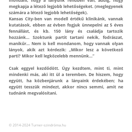
mondani, hogy a lányunk rendben van; addig, hogy
megkapja a létező legjobb lehetőségeket. (meglegyenek
számára a létező legjobb lehetőségek).
Kansas City-ben van modell értékű klinikánk, vannak
kutatások, ebben az évben fogjuk ünnepelni az 5 éves
fennállást, és kb. 150 lány és családja tartozik
hozzánk… Szoktunk partit tartani nekik, fodrászat,
manikűr… Nem is kell mondanom, hogy vannak olyan
lányok, akik azt kérdezik: „Mikor lesz a következő
parti? Mikor kell legközelebb mennünk...”
Csak eggyel kezdődött. Úgy kezdtem, mint ti, mint
mindenki más, aki itt ül a teremben. De hiszem, hogy
együtt, ha közbenjárunk a lányaink érdekében; ha
együtt tesszük mindezt, akkor nincs semmi, amit ne
tudnánk megvalósítani.
© 2014-2024 Turner-szindróma.hu