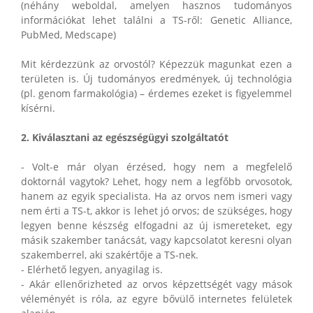
(néhány weboldal, amelyen hasznos tudományos
információkat lehet találni a TS-ről: Genetic Alliance,
PubMed, Medscape)
Mit kérdezzünk az orvostól? Képezzük magunkat ezen a
területen is. Új tudományos eredmények, új technológia
(pl. genom farmakológia) – érdemes ezeket is figyelemmel
kísérni.
2. Kiválasztani az egészségügyi szolgáltatót
- Volt-e már olyan érzésed, hogy nem a megfelelő
doktornál vagytok? Lehet, hogy nem a legfőbb orvosotok,
hanem az egyik specialista. Ha az orvos nem ismeri vagy
nem érti a TS-t, akkor is lehet jó orvos; de szükséges, hogy
legyen benne készség elfogadni az új ismereteket, egy
másik szakember tanácsát, vagy kapcsolatot keresni olyan
szakemberrel, aki szakértője a TS-nek.
- Elérhető legyen, anyagilag is.
- Akár ellenőrizheted az orvos képzettségét vagy mások
véleményét is róla, az egyre bővülő internetes felületek