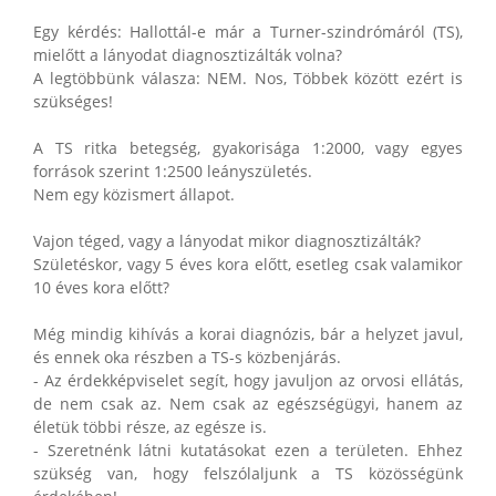
Egy kérdés: Hallottál-e már a Turner-szindrómáról (TS),
mielőtt a lányodat diagnosztizálták volna?
A legtöbbünk válasza: NEM. Nos, Többek között ezért is
szükséges!
A TS ritka betegség, gyakorisága 1:2000, vagy egyes
források szerint 1:2500 leányszületés.
Nem egy közismert állapot.
Vajon téged, vagy a lányodat mikor diagnosztizálták?
Születéskor, vagy 5 éves kora előtt, esetleg csak valamikor
10 éves kora előtt?
Még mindig kihívás a korai diagnózis, bár a helyzet javul,
és ennek oka részben a TS-s közbenjárás.
- Az érdekképviselet segít, hogy javuljon az orvosi ellátás,
de nem csak az. Nem csak az egészségügyi, hanem az
életük többi része, az egésze is.
- Szeretnénk látni kutatásokat ezen a területen. Ehhez
szükség van, hogy felszólaljunk a TS közösségünk