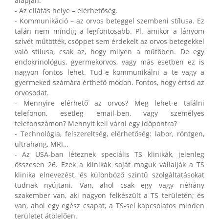
alapján.
- Az ellátás helye – elérhetőség.
- Kommunikáció – az orvos beteggel szembeni stílusa. Ez
talán nem mindig a legfontosabb. Pl. amikor a lányom
szívét műtötték, csöppet sem érdekelt az orvos betegekkel
való stílusa, csak az, hogy milyen a műtőben. De egy
endokrinológus, gyermekorvos, vagy más esetben ez is
nagyon fontos lehet. Tud-e kommunikálni a te vagy a
gyermeked számára érthető módon. Fontos, hogy értsd az
orvosodat.
- Mennyire elérhető az orvos? Meg lehet-e találni
telefonon, esetleg email-ben, vagy személyes
telefonszámon? Mennyit kell várni egy időpontra?
- Technológia, felszereltség, elérhetőség: labor, röntgen,
ultrahang, MRI…
- Az USA-ban léteznek speciális TS klinikák, jelenleg
összesen 26. Ezek a klinikák saját maguk vállalják a TS
klinika elnevezést, és különböző szintű szolgáltatásokat
tudnak nyújtani. Van, ahol csak egy vagy néhány
szakember van, aki nagyon felkészült a TS területén; és
van, ahol egy egész csapat, a TS-sel kapcsolatos minden
területet átölelően.