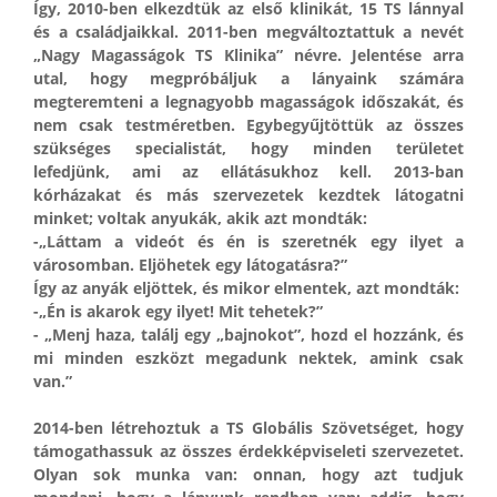
Így, 2010-ben elkezdtük az első klinikát, 15 TS lánnyal
és a családjaikkal. 2011-ben megváltoztattuk a nevét
„Nagy Magasságok TS Klinika” névre. Jelentése arra
utal, hogy megpróbáljuk a lányaink számára
megteremteni a legnagyobb magasságok időszakát, és
nem csak testméretben. Egybegyűjtöttük az összes
szükséges specialistát, hogy minden területet
lefedjünk, ami az ellátásukhoz kell. 2013-ban
kórházakat és más szervezetek kezdtek látogatni
minket; voltak anyukák, akik azt mondták:
-„Láttam a videót és én is szeretnék egy ilyet a
városomban. Eljöhetek egy látogatásra?”
Így az anyák eljöttek, és mikor elmentek, azt mondták:
-„Én is akarok egy ilyet! Mit tehetek?”
- „Menj haza, találj egy „bajnokot”, hozd el hozzánk, és
mi minden eszközt megadunk nektek, amink csak
van.”
2014-ben létrehoztuk a TS Globális Szövetséget, hogy
támogathassuk az összes érdekképviseleti szervezetet.
Olyan sok munka van: onnan, hogy azt tudjuk