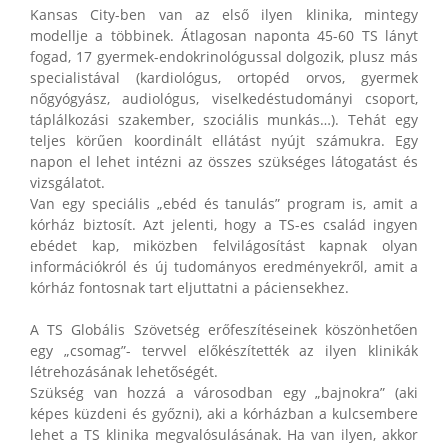
Kansas City-ben van az első ilyen klinika, mintegy
modellje a többinek. Átlagosan naponta 45-60 TS lányt
fogad, 17 gyermek-endokrinológussal dolgozik, plusz más
specialistával (kardiológus, ortopéd orvos, gyermek
nőgyógyász, audiológus, viselkedéstudományi csoport,
táplálkozási szakember, szociális munkás…). Tehát egy
teljes körűen koordinált ellátást nyújt számukra. Egy
napon el lehet intézni az összes szükséges látogatást és
vizsgálatot.
Van egy speciális „ebéd és tanulás” program is, amit a
kórház biztosít. Azt jelenti, hogy a TS-es család ingyen
ebédet kap, miközben felvilágosítást kapnak olyan
információkról és új tudományos eredményekről, amit a
kórház fontosnak tart eljuttatni a páciensekhez.
A TS Globális Szövetség erőfeszítéseinek köszönhetően
egy „csomag”- tervvel előkészítették az ilyen klinikák
létrehozásának lehetőségét.
Szükség van hozzá a városodban egy „bajnokra” (aki
képes küzdeni és győzni), aki a kórházban a kulcsembere
lehet a TS klinika megvalósulásának. Ha van ilyen, akkor