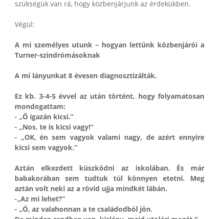
szükségük van rá, hogy közbenjárjunk az érdekükben.
Végül:
A mi személyes utunk – hogyan lettünk közbenjárói a
Turner-szindrómásoknak
A mi lányunkat 8 évesen diagnosztizálták.
Ez kb. 3-4-5 évvel az után történt, hogy folyamatosan
mondogattam:
- „Ő igazán kicsi.”
- „Nos, te is kicsi vagy!”
- „OK, én sem vagyok valami nagy, de azért ennyire
kicsi sem vagyok.”
Aztán elkezdett küszködni az iskolában. És már
babakorában sem tudtuk túl könnyen etetni. Meg
aztán volt neki az a rövid ujja mindkét lábán.
-„Az mi lehet?”
- „Ó, az valahonnan a te családodból jön.