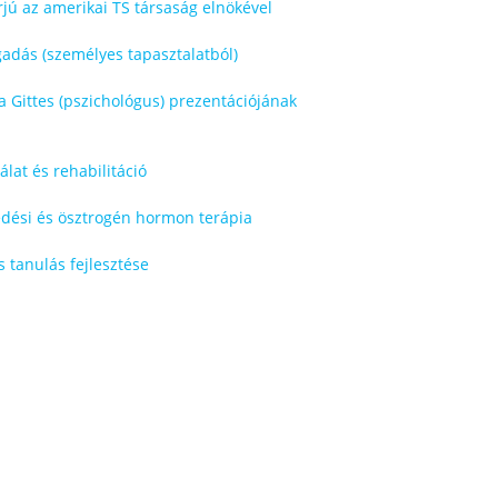
rjú az amerikai TS társaság elnökével
adás (személyes tapasztalatból)
 Gittes (pszichológus) prezentációjának
lat és rehabilitáció
edési és ösztrogén hormon terápia
 tanulás fejlesztése