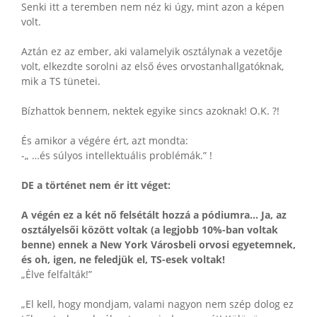
Senki itt a teremben nem néz ki úgy, mint azon a képen
volt.
Aztán ez az ember, aki valamelyik osztálynak a vezetője
volt, elkezdte sorolni az első éves orvostanhallgatóknak,
mik a TS tünetei.
Bízhattok bennem, nektek egyike sincs azoknak! O.K. ?!
És amikor a végére ért, azt mondta:
-„ …és súlyos intellektuális problémák.” !
DE a történet nem ér itt véget:
A végén ez a két nő felsétált hozzá a pódiumra… Ja, az
osztályelsői között voltak (a legjobb 10%-ban voltak
benne) ennek a New York Városbeli orvosi egyetemnek,
és oh, igen, ne feledjük el, TS-esek voltak!
„Élve felfalták!”
„El kell, hogy mondjam, valami nagyon nem szép dolog ez