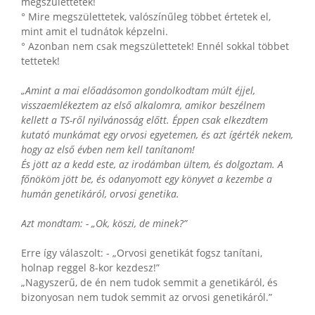
megszülettetek!
° Mire megszülettetek, valószínűleg többet értetek el,
mint amit el tudnátok képzelni.
° Azonban nem csak megszülettetek! Ennél sokkal többet
tettetek!
„Amint a mai előadásomon gondolkodtam múlt éjjel,
visszaemlékeztem az első alkalomra, amikor beszélnem
kellett a TS-ről nyilvánosság előtt. Éppen csak elkezdtem
kutató munkámat egy orvosi egyetemen, és azt ígérték nekem,
hogy az első évben nem kell tanítanom!
És jött az a kedd este, az irodámban ültem, és dolgoztam. A
főnököm jött be, és odanyomott egy könyvet a kezembe a
humán genetikáról, orvosi genetika.
Azt mondtam: - „Ok, köszi, de minek?”
Erre így válaszolt: - „Orvosi genetikát fogsz tanítani,
holnap reggel 8-kor kezdesz!”
„Nagyszerű, de én nem tudok semmit a genetikáról, és
bizonyosan nem tudok semmit az orvosi genetikáról.”