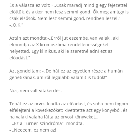
És a válasza ez volt: - „Csak maradj mindig egy fejezettel
előttük, és akkor nem lesz semmi gond. Ők még amúgy is
csak elsősök. Nem lesz semmi gond, rendben leszel.”
-„O.K.”
Aztán azt mondta:-„Erről jut eszembe, van valaki, aki
elmondja az X kromoszóma rendellenességeket
helyetted. Egy klinikus, aki le szeretné adni ezt az
előadást.”
Azt gondoltam: -„De hát ez az egyetlen része a humán
genetikának, amiről legalább valamit is tudok!”
Nos, nem volt vitakérdés.
Tehát ez az orvos leadta az előadást, és soha nem fogom
elfelejteni a következőket: kivetítette azt egy könyvből, és
ha valaki valaha látta az orvosi könyveket…
- „Ez a Turner-szindróma”- mondta.
- „Neeeem, ez nem az!