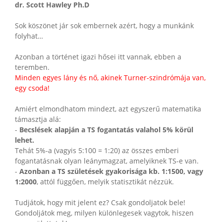
dr. Scott Hawley Ph.D
Sok köszönet jár sok embernek azért, hogy a munkánk
folyhat…
Azonban a történet igazi hősei itt vannak, ebben a
teremben.
Minden egyes lány és nő, akinek Turner-szindrómája van,
egy csoda!
Amiért elmondhatom mindezt, azt egyszerű matematika
támasztja alá:
-
Becslések alapján a TS fogantatás valahol 5% körül
lehet.
Tehát 5%-a (vagyis 5:100 = 1:20) az összes emberi
fogantatásnak olyan leánymagzat, amelyiknek TS-e van.
-
Azonban a TS születések gyakorisága kb. 1:1500, vagy
1:2000
, attól függően, melyik statisztikát nézzük.
Tudjátok, hogy mit jelent ez? Csak gondoljatok bele!
Gondoljátok meg, milyen különlegesek vagytok, hiszen