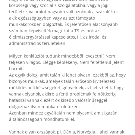
közösségi vagy szociális szolgálatokba, vagy a jogi
területre, valamint nagyobb volt azoknak a százaléka is,
akik egészségügyben vagy az azt támogató
munkakörökben dolgoztak. És jelentősen alacsonyabb
számban képviselték magukat a TS-es nők az
élelmiszergyártással kapcsolatos, ill. az irodai és
adminisztrációs területeken.
Milyen konklúziót tudunk mindebből levezetni? Nem
teljesen világos. Eléggé képlékeny. Nem feltétlenül jelent
bármit.
Az egyik dolog, amit talán ki lehet olvasni ezekből az, hogy
bizonyos munkák, amelyek talán erősebb kivitelezési
működésbeli készségeket igényelnek, azt jelezhetik, hogy
vannak olyanok, akikre a fenti problémák felnőttkorig
hatással vannak, ezért ők kisebb valószínűséggel
dolgoznak ilyen munkaterületeken.
Azonban mindez egyáltalán nem olyasmi, amit igazán
általánosságban mondhatunk el.
Vannak olyan országok, pl. Dánia, Norvégia… ahol vannak