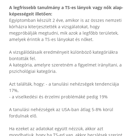
A legfrissebb tanulmány a TS-es lányok vagy nők alap-
képességeit illetően:
Egyiptomban készült 2 éve, amikor is az összes nemzeti
kórházra kiterjesztették a vizsgálatokat, hogy
megpróbálják megtudni, mik azok a legfőbb területek,
amelyek érintik a TS-es lányokat és nőket.
A vizsgálódásaik eredményeit különböző kategóriákra
bontották fel.
A kategória, amelyre szeretném a figyelmet irányítani, a
pszichológiai kategória.
Azt találták, hogy: - a tanulási nehézségek tendenciája
17%,
- a viselkedési és érzelmi problémáké pedig 19%
A tanulási nehézségek az USA-ban átlag 5-8% körül
fordulnak elő.
Ha ezeket az adatokat együtt nézzük, akkor azt
mondhatjuk, hogy ha TS-ed van, akkor becslések szerint