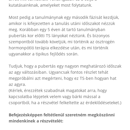
kutatásainknak, amelyeket most folytatunk.
Most pedig a tanulmánynak egy második fázisát kezdjük,
amikor is kifejezetten a tanulás utáni időszakot nézzük
meg. Korábban egy 5 éven át tartó tanulmányban
pubertás kor előtti TS lányokat néztünk. És bizonyos
szempontból tovább követjük, mi történik az ösztrogén
hormonpótló terápia elkezdése után, és mi történik
ugyanakkor a tipikus fejlődés során.
Tudjuk, hogy a pubertás egy nagyon meghatározó időszak
az agy változásiban. Ugyancsak fontos részlet tehát
megpróbálni azt megérteni, hogy ez TS-ben hogyan hat
az agyra.
(Kérlek, érezzétek szabadnak magatokat arra, hogy
kapcsolatba lépjetek velem vagy bárki mással a
csoportból, ha a részvétel felkeltette az érdeklődéseteket.)
Befejezésképpen feltétlenül szeretném megköszönni
mindenkinek a részvételét: