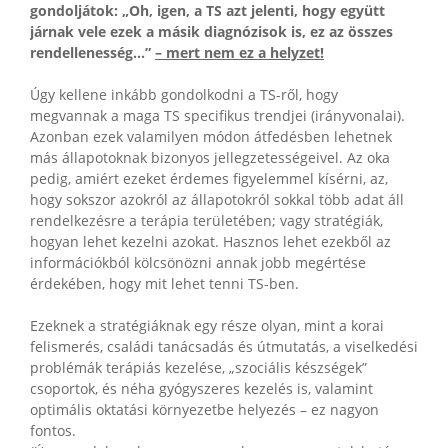
gondoljátok: „Oh, igen, a TS azt jelenti, hogy együtt
járnak vele ezek a másik diagnózisok is, ez az összes
rendellenesség…”
– mert nem ez a helyzet!
Úgy kellene inkább gondolkodni a TS-ről, hogy
megvannak a maga TS specifikus trendjei (irányvonalai).
Azonban ezek valamilyen módon átfedésben lehetnek
más állapotoknak bizonyos jellegzetességeivel. Az oka
pedig, amiért ezeket érdemes figyelemmel kísérni, az,
hogy sokszor azokról az állapotokról sokkal több adat áll
rendelkezésre a terápia területében; vagy stratégiák,
hogyan lehet kezelni azokat. Hasznos lehet ezekből az
információkból kölcsönözni annak jobb megértése
érdekében, hogy mit lehet tenni TS-ben.
Ezeknek a stratégiáknak egy része olyan, mint a korai
felismerés, családi tanácsadás és útmutatás, a viselkedési
problémák terápiás kezelése, „szociális készségek”
csoportok, és néha gyógyszeres kezelés is, valamint
optimális oktatási környezetbe helyezés – ez nagyon
fontos.