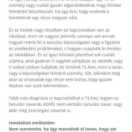
személy vagy család igazán elgondolkodhat, hogy klinikai
felmérést készíttessen, ha úgy érzi, hogy ezeknek a
tüneteknek egy része megvan nála.
És az esetek nagy részében ez kapcsolatban van az
iskolával, mert ott nagyon jelentős szerepe van annak,
hogyan mérik fel a tanulási képességeket vagy a figyelmi
és viselkedési problémákat, s hogyan csapódik le mindez
az iskolákban. És ez igazi kihívást jelenthet sok család
számra, ahol gyakran ti vagytok valójában az oktatók, vagy
ti sokkal jobban tudjátok, mi történik TS-ben, mint a tanár,
vagy a képességeket felmérő személy. Sőt, időnként még
akár az orvosaitok egy része sem biztos, hogy igazán
képben van ezek tekintetében.
Több más diagnózis is kapcsolódhat a TS-hez, legyen az
tanulási zavarok, ADHD, nem-verbális tanulási zavar, vagy
akár még szorongási zavarok is.
Ismételten említeném:
Nem szeretném, ha úgy mennétek el innen, hogy azt