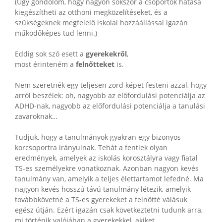
(Úgy gondolom, hogy nagyon sokszor a csoportok hatása
kiegészítheti az otthoni megközelítéseket, és a
szükségeknek megfelelő iskolai hozzáállással igazán
működőképes tud lenni.)
Eddig sok szó esett a
gyerekekről
,
most érinteném a
felnőtteket
is.
Nem szeretnék egy teljesen zord képet festeni azzal, hogy
arról beszélek: oh, nagyobb az előfordulási potenciálja az
ADHD-nak, nagyobb az előfordulási potenciálja a tanulási
zavaroknak…
Tudjuk, hogy a tanulmányok gyakran egy bizonyos
korcsoportra irányulnak. Tehát a fentiek olyan
eredmények, amelyek az iskolás korosztályra vagy fiatal
TS-es személyekre vonatkoznak. Azonban nagyon kevés
tanulmány van, amelyik a teljes élettartamot lefedné. Ma
nagyon kevés hosszú távú tanulmány létezik, amelyik
továbbkövetné a TS-es gyerekeket a felnőtté válásuk
egész útján. Ezért igazán csak következtetni tudunk arra,
mi történik valójában a gyerekekkel, akiket