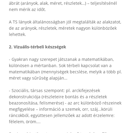
ábrát (arányok, alak, méret, részletek…) – teljesítésénél
nem mérik az időt.
A TS lányok általánosságban jól megtalálták az alakzatot,
de az arányok, részletek, méretek nagyon különbözőek
lehettek.
2. Vizuális-térbeli készségek
- Gyakran nagy szerepet játszanak a matematikában,
különösen a mértanban. Sok térbeli kapcsolat van a
matematikában (mennyiségek becslése, melyik a több pl.
méret vagy sűrűség alapján…
- Szociális, társas szempont: pl. arckifejezések
dekonstrukciója (részleteire bontás és a részletek
beazonosítása, felismerése) - az arc különböző részeinek
megfigyelése – információ a szemek, orr, száj…körüli
ráncokból, együttesen jellemzőek az adott érzelemre:
félelem, öröm….