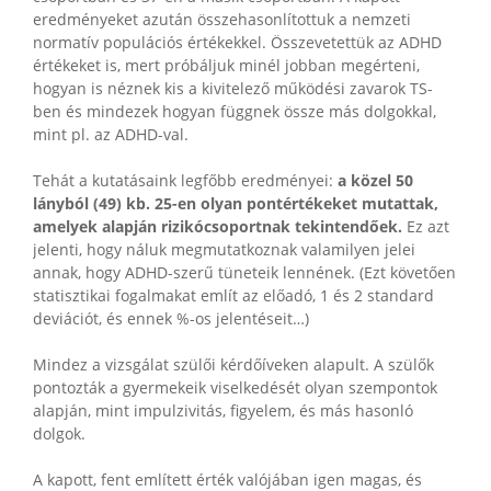
eredményeket azután összehasonlítottuk a nemzeti
normatív populációs értékekkel. Összevetettük az ADHD
értékeket is, mert próbáljuk minél jobban megérteni,
hogyan is néznek kis a kivitelező működési zavarok TS-
ben és mindezek hogyan függnek össze más dolgokkal,
mint pl. az ADHD-val.
Tehát a kutatásaink legfőbb eredményei:
a közel 50
lányból (49) kb. 25-en olyan pontértékeket mutattak,
amelyek alapján rizikócsoportnak tekintendőek.
Ez azt
jelenti, hogy náluk megmutatkoznak valamilyen jelei
annak, hogy ADHD-szerű tüneteik lennének. (Ezt követően
statisztikai fogalmakat említ az előadó, 1 és 2 standard
deviációt, és ennek %-os jelentéseit…)
Mindez a vizsgálat szülői kérdőíveken alapult. A szülők
pontozták a gyermekeik viselkedését olyan szempontok
alapján, mint impulzivitás, figyelem, és más hasonló
dolgok.
A kapott, fent említett érték valójában igen magas, és