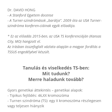
Dr. DAVID HONG
- A Stanford Egyetem docense
- A Turner-szindrómások „barátja”. 2009 óta az USA Turner-
szindróma konferen-ciáinak egyik előadója.
* Ez az előadás 2015-ben, az USA TS konferenciáján (Kansas
City, MO) hangzott el.
Az írásban összefoglalt vázlata alapján a magyar fordítás a
TSSUS engedélyével készült.
Tanulás és viselkedés TS-ben:
Mit tudunk?
Merre haladunk tovább?
Gyors genetikai áttekintés – genetikai alapok:
- Tipikus fejlődés: 46,XX kromoszóma
- Turner-szindróma (TS): egy X kromoszóma részlegesen
vagy teljesen hiányzik