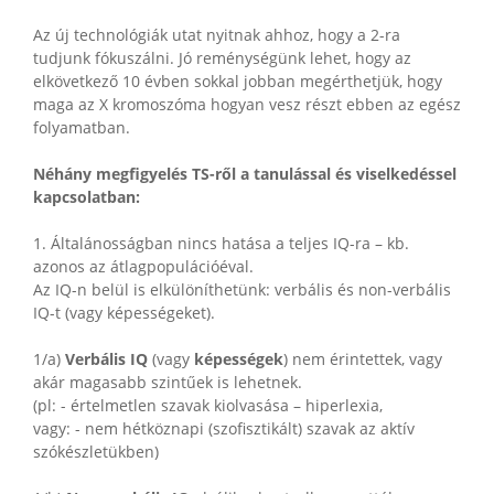
Az új technológiák utat nyitnak ahhoz, hogy a 2-ra
tudjunk fókuszálni. Jó reménységünk lehet, hogy az
elkövetkező 10 évben sokkal jobban megérthetjük, hogy
maga az X kromoszóma hogyan vesz részt ebben az egész
folyamatban.
Néhány megfigyelés TS-ről a tanulással és viselkedéssel
kapcsolatban:
1. Általánosságban nincs hatása a teljes IQ-ra – kb.
azonos az átlagpopulációéval.
Az IQ-n belül is elkülöníthetünk: verbális és non-verbális
IQ-t (vagy képességeket).
1/a)
Verbális IQ
(vagy
képességek
) nem érintettek, vagy
akár magasabb szintűek is lehetnek.
(pl: - értelmetlen szavak kiolvasása – hiperlexia,
vagy: - nem hétköznapi (szofisztikált) szavak az aktív
szókészletükben)