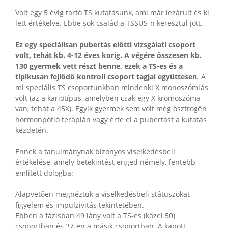
Volt egy 5 évig tartó TS kutatásunk, ami már lezárult és ki
lett értékelve. Ebbe sok család a TSSUS-n keresztül jött.
Ez egy speciálisan pubertás előtti vizsgálati csoport
volt, tehát kb. 4-12 éves korig. A végére összesen kb.
130 gyermek vett részt benne, ezek a TS-es és a
tipikusan fejlődő kontroll csoport tagjai együttesen
. A
mi speciális TS csoportunkban mindenki X monoszómiás
volt (az a kariotípus, amelyben csak egy X kromoszóma
van, tehát a 45X). Egyik gyermek sem volt még ösztrogén
hormonpótló terápián vagy érte el a pubertást a kutatás
kezdetén.
Ennek a tanulmánynak bizonyos viselkedésbeli
értékelése, amely betekintést enged némely, fentebb
említett dologba:
Alapvetően megnéztük a viselkedésbeli státuszokat
figyelem és impulzivitás tekintetében.
Ebben a fázisban 49 lány volt a TS-es (közel 50)
csoportban és 37-en a másik csoportban. A kapott