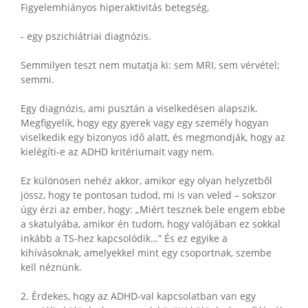
Figyelemhiányos hiperaktivitás betegség,
- egy pszichiátriai diagnózis.
Semmilyen teszt nem mutatja ki: sem MRI, sem vérvétel;
semmi.
Egy diagnózis, ami pusztán a viselkedésen alapszik.
Megfigyelik, hogy egy gyerek vagy egy személy hogyan
viselkedik egy bizonyos idő alatt, és megmondják, hogy az
kielégíti-e az ADHD kritériumait vagy nem.
Ez különösen nehéz akkor, amikor egy olyan helyzetből
jössz, hogy te pontosan tudod, mi is van veled – sokszor
úgy érzi az ember, hogy: „Miért tesznek bele engem ebbe
a skatulyába, amikor én tudom, hogy valójában ez sokkal
inkább a TS-hez kapcsolódik…” És ez egyike a
kihívásoknak, amelyekkel mint egy csoportnak, szembe
kell néznünk.
2. Érdekes, hogy az ADHD-val kapcsolatban van egy