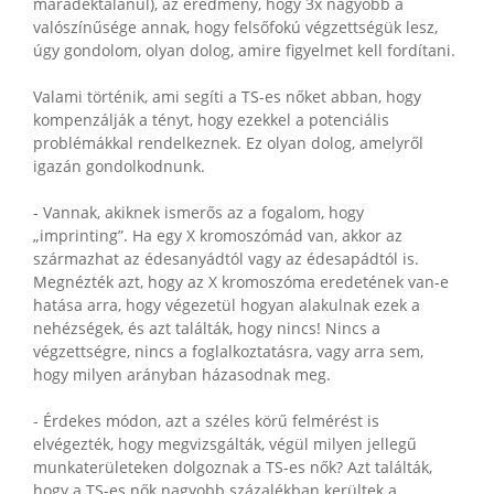
maradéktalanul), az eredmény, hogy 3x nagyobb a
valószínűsége annak, hogy felsőfokú végzettségük lesz,
úgy gondolom, olyan dolog, amire figyelmet kell fordítani.
Valami történik, ami segíti a TS-es nőket abban, hogy
kompenzálják a tényt, hogy ezekkel a potenciális
problémákkal rendelkeznek. Ez olyan dolog, amelyről
igazán gondolkodnunk.
- Vannak, akiknek ismerős az a fogalom, hogy
„imprinting”. Ha egy X kromoszómád van, akkor az
származhat az édesanyádtól vagy az édesapádtól is.
Megnézték azt, hogy az X kromoszóma eredetének van-e
hatása arra, hogy végezetül hogyan alakulnak ezek a
nehézségek, és azt találták, hogy nincs! Nincs a
végzettségre, nincs a foglalkoztatásra, vagy arra sem,
hogy milyen arányban házasodnak meg.
- Érdekes módon, azt a széles körű felmérést is
elvégezték, hogy megvizsgálták, végül milyen jellegű
munkaterületeken dolgoznak a TS-es nők? Azt találták,
hogy a TS-es nők nagyobb százalékban kerültek a