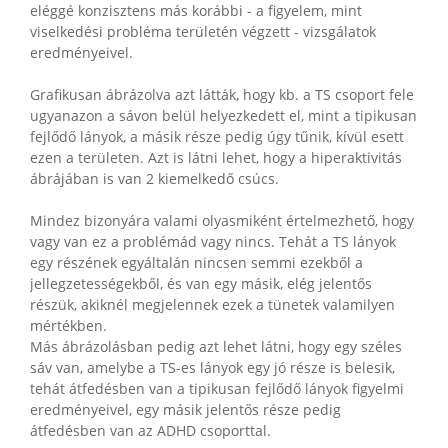
eléggé konzisztens más korábbi - a figyelem, mint
viselkedési probléma területén végzett - vizsgálatok
eredményeivel.
Grafikusan ábrázolva azt látták, hogy kb. a TS csoport fele
ugyanazon a sávon belül helyezkedett el, mint a tipikusan
fejlődő lányok, a másik része pedig úgy tűnik, kívül esett
ezen a területen. Azt is látni lehet, hogy a hiperaktivitás
ábrájában is van 2 kiemelkedő csúcs.
Mindez bizonyára valami olyasmiként értelmezhető, hogy
vagy van ez a problémád vagy nincs. Tehát a TS lányok
egy részének egyáltalán nincsen semmi ezekből a
jellegzetességekből, és van egy másik, elég jelentős
részük, akiknél megjelennek ezek a tünetek valamilyen
mértékben.
Más ábrázolásban pedig azt lehet látni, hogy egy széles
sáv van, amelybe a TS-es lányok egy jó része is belesik,
tehát átfedésben van a tipikusan fejlődő lányok figyelmi
eredményeivel, egy másik jelentős része pedig
átfedésben van az ADHD csoporttal.