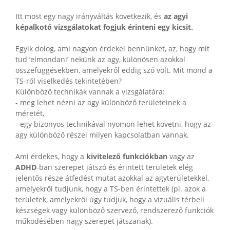
Itt most egy nagy irányváltás következik, és
az agyi
képalkotó vizsgálatokat fogjuk érinteni egy kicsit.
Egyik dolog, ami nagyon érdekel bennünket, az, hogy mit
tud ’elmondani’ nekünk az agy, különösen azokkal
összefüggésekben, amelyekről eddig szó volt. Mit mond a
TS-ről viselkedés tekintetében?
Különböző technikák vannak a vizsgálatára:
- meg lehet nézni az agy különböző területeinek a
méretét,
- egy bizonyos technikával nyomon lehet követni, hogy az
agy különböző részei milyen kapcsolatban vannak.
Ami érdekes, hogy a
kivitelező funkciókban
vagy az
ADHD
-ban szerepet játszó és érintett területek elég
jelentős része átfedést mutat azokkal az agyterületekkel,
amelyekről tudjunk, hogy a TS-ben érintettek (pl. azok a
területek, amelyekről úgy tudjuk, hogy a vizuális térbeli
készségek vagy különböző szervező, rendszerező funkciók
működésében nagy szerepet játszanak).