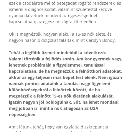
ezek a csodálatra méltó betegadat rögzítő rendszerek, és
ismerik a diagnózisodat, valamint születéstől kezdve
nyomon követnek mindent az egészségeddel
kapcsolatban; az egész országra kiterjedően.
Ők is megnézték, hogyan alakul a TS-es nők élete, és
nagyon hasonló dolgokat találtak, mint Carolyn Bondy.
Tehát a legfőbb üzenet mindebből a következő:
Valami történik a fejlődés során. Amikor gyermek vagy,
lehetnek problémáid a figyelemmel, tanulással
kapcsolatban, de ha megnézzük a felnőttkori adatokat,
akkor az egy teljesen más képet fest elénk. Nem igazán
vannak pontos adataink a tanulási vagy figyelemi
különbözőségekről a felnőttek között, de ha
megnézzük a felnőtt TS-es nők életének alakulását,
igazán nagyon jól boldogulnak. Sőt, ha lehet mondani,
még jobban is, mint a nők átlagosan az USA
népességben.
Amit látunk tehát, hogy van egyfajta diszkrepancia