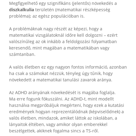
Megfigyelhető egy szignifikáns (jelentős) növekedés a
diszkalkulia
területén (matematikai részképesség
probléma); az egész populációban is.
A problémáknak nagy részét az képezi, hogy a
matematikai vizsgálatoknál időre kell dolgozni – ezért
valószínűleg az ok inkább a feldolgozási folyamatban
keresendő, mint magában a matematikában vagy
számtanban.
A valós életben ez egy nagyon fontos információ, azonban
ha csak a számokat nézzük, tényleg úgy tűnik, hogy
növekedett a matematikai tanulási zavarok aránya.
Az ADHD arányának növekedését is magába foglalja.
Ma erre fogunk fókuszálni. Az ADHD-t, mint modellt
használva megpróbáljuk megérteni, hogy ezek a kutatási
eredmények hogyan reprezentálódnak (képviselődnek) a
valós életben, mindazok, amiket láttok az iskolában, a
lányaitok éltében, vagy amikor olyan emberekkel
beszélgettek, akiknek fogalma sincs a TS-ről.