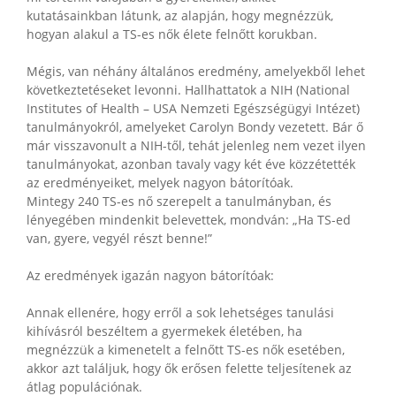
kutatásainkban látunk, az alapján, hogy megnézzük,
hogyan alakul a TS-es nők élete felnőtt korukban.
Mégis, van néhány általános eredmény, amelyekből lehet
következtetéseket levonni. Hallhattatok a NIH (National
Institutes of Health – USA Nemzeti Egészségügyi Intézet)
tanulmányokról, amelyeket Carolyn Bondy vezetett. Bár ő
már visszavonult a NIH-től, tehát jelenleg nem vezet ilyen
tanulmányokat, azonban tavaly vagy két éve közzétették
az eredményeiket, melyek nagyon bátorítóak.
Mintegy 240 TS-es nő szerepelt a tanulmányban, és
lényegében mindenkit belevettek, mondván: „Ha TS-ed
van, gyere, vegyél részt benne!”
Az eredmények igazán nagyon bátorítóak:
Annak ellenére, hogy erről a sok lehetséges tanulási
kihívásról beszéltem a gyermekek életében, ha
megnézzük a kimenetelt a felnőtt TS-es nők esetében,
akkor azt találjuk, hogy ők erősen felette teljesítenek az
átlag populációnak.