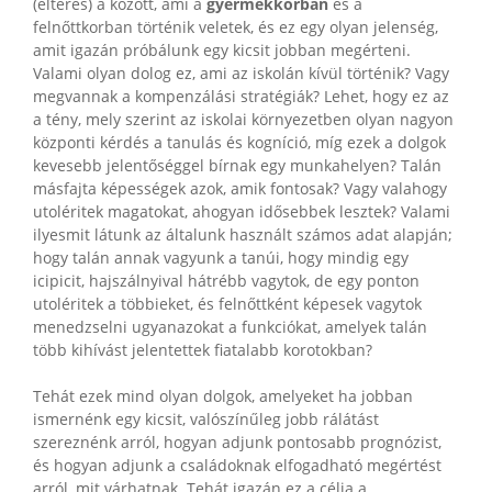
(eltérés) a között, ami a
gyermekkorban
és a
felnőttkorban történik veletek, és ez egy olyan jelenség,
amit igazán próbálunk egy kicsit jobban megérteni.
Valami olyan dolog ez, ami az iskolán kívül történik? Vagy
megvannak a kompenzálási stratégiák? Lehet, hogy ez az
a tény, mely szerint az iskolai környezetben olyan nagyon
központi kérdés a tanulás és kogníció, míg ezek a dolgok
kevesebb jelentőséggel bírnak egy munkahelyen? Talán
másfajta képességek azok, amik fontosak? Vagy valahogy
utoléritek magatokat, ahogyan idősebbek lesztek? Valami
ilyesmit látunk az általunk használt számos adat alapján;
hogy talán annak vagyunk a tanúi, hogy mindig egy
icipicit, hajszálnyival hátrébb vagytok, de egy ponton
utoléritek a többieket, és felnőttként képesek vagytok
menedzselni ugyanazokat a funkciókat, amelyek talán
több kihívást jelentettek fiatalabb korotokban?
Tehát ezek mind olyan dolgok, amelyeket ha jobban
ismernénk egy kicsit, valószínűleg jobb rálátást
szereznénk arról, hogyan adjunk pontosabb prognózist,
és hogyan adjunk a családoknak elfogadható megértést
arról, mit várhatnak. Tehát igazán ez a célja a