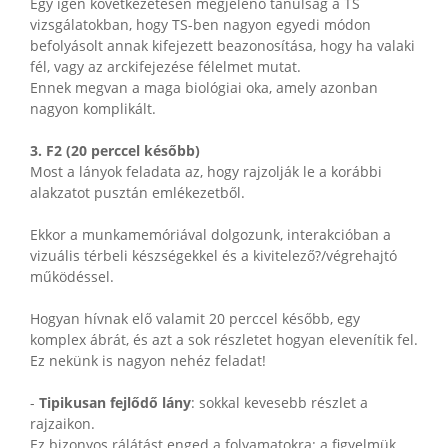
Egy igen következetesen megjelenő tanulság a TS
vizsgálatokban, hogy TS-ben nagyon egyedi módon
befolyásolt annak kifejezett beazonosítása, hogy ha valaki
fél, vagy az arckifejezése félelmet mutat.
Ennek megvan a maga biológiai oka, amely azonban
nagyon komplikált.
3. F2 (20 perccel később)
Most a lányok feladata az, hogy rajzolják le a korábbi
alakzatot pusztán emlékezetből.
Ekkor a munkamemóriával dolgozunk, interakcióban a
vizuális térbeli készségekkel és a kivitelező?/végrehajtó
működéssel.
Hogyan hívnak elő valamit 20 perccel később, egy
komplex ábrát, és azt a sok részletet hogyan elevenítik fel.
Ez nekünk is nagyon nehéz feladat!
-
Tipikusan fejlődő lány
: sokkal kevesebb részlet a
rajzaikon.
Ez bizonyos rálátást enged a folyamatokra: a figyelmük