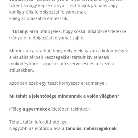
főként a nagy képre irányul – ezt hívjuk globális vagy
konfigurális feldolgozási folyamatnak.
Főleg az alakzatra emlékszik.
-
TS lány
: arra utaló jelek, hogy sokkal inkább részletekre
irányuló feldolgozási folyamat zajlik.
Mindez arra utalhat, hogy milyenek igazán a különbségek
a vizuális térbeli készségekkel társult kivitelezési
működés köré csoportosuló szervezési és tervezési
stílusokban.
Azonban ezek egy ’teszt környezet’ eredményei.
Mi tehát a jelentősége mindennek a valós világban?
(Főleg
a gyermekek
életében tekintve.)
Tehát, talán lefordítható így:
Nagyobb az előfordulása a
tanulási nehézségeknek
.