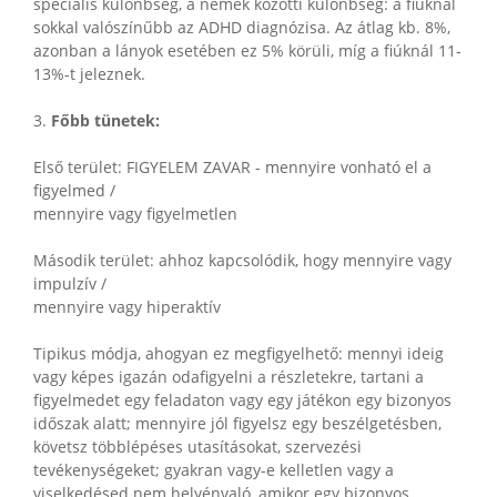
speciális különbség, a nemek közötti különbség: a fiúknál
sokkal valószínűbb az ADHD diagnózisa. Az átlag kb. 8%,
azonban a lányok esetében ez 5% körüli, míg a fiúknál 11-
13%-t jeleznek.
3.
Főbb tünetek:
Első terület: FIGYELEM ZAVAR - mennyire vonható el a
figyelmed /
mennyire vagy figyelmetlen
Második terület: ahhoz kapcsolódik, hogy mennyire vagy
impulzív /
mennyire vagy hiperaktív
Tipikus módja, ahogyan ez megfigyelhető: mennyi ideig
vagy képes igazán odafigyelni a részletekre, tartani a
figyelmedet egy feladaton vagy egy játékon egy bizonyos
időszak alatt; mennyire jól figyelsz egy beszélgetésben,
követsz többlépéses utasításokat, szervezési
tevékenységeket; gyakran vagy-e kelletlen vagy a
viselkedésed nem helyénvaló, amikor egy bizonyos