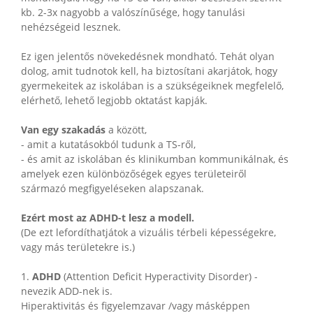
kb. 2-3x nagyobb a valószínűsége, hogy tanulási
nehézségeid lesznek.
Ez igen jelentős növekedésnek mondható. Tehát olyan
dolog, amit tudnotok kell, ha biztosítani akarjátok, hogy
gyermekeitek az iskolában is a szükségeiknek megfelelő,
elérhető, lehető legjobb oktatást kapják.
Van egy szakadás
a között,
- amit a kutatásokból tudunk a TS-ről,
- és amit az iskolában és klinikumban kommunikálnak, és
amelyek ezen különbözőségek egyes területeiről
származó megfigyeléseken alapszanak.
Ezért most az ADHD-t lesz a modell.
(De ezt lefordíthatjátok a vizuális térbeli képességekre,
vagy más területekre is.)
1.
ADHD
(Attention Deficit Hyperactivity Disorder) -
nevezik ADD-nek is.
Hiperaktivitás és figyelemzavar /vagy másképpen