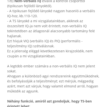
1/b)
Nem-verbális IQ
elválik a kontroll csoporttól
(tipikusan fejlődő lányoktól).
- A tipikusan fejlődő lányoké nagyon hasonló a verbális
IQ-hoz, kb.110-120.
- A TS lányoké a mi vizsgálatainkban, akiknek az
összesített IQ-ja nem volt érintett, non-verbális IQ
tekintetében az átlagosnál alacsonyabb tartomány felé
hajlanak.
Ezt hívjuk VIQ (verbális IQ) és PIQ (performális -
teljesítmény IQ) szétválásnak.
Ez a jelenség eléggé következetesen kirajzolódik, nem
csupán a mi vizsgálatainkban.
A legtöbb ember számára a non-verbális IQ nem jelent
sokat.
Ahogyan a különböző agyi rendszereink együttműködnek,
és befolyásolják a teljesítményt; ezt mérjük, mégpedig
azért, mert azt várjuk, hogy valamit elmond arról, hogyan
működik az agyunk.
Néhány funkció, amiről azt gondoljuk, hogy TS-ben
érintett lehet: