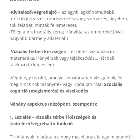
-
Kivitelező/végrehajtó
– az egyik legkifinomultabb
funkció (tervezés, rendszerezés vagy szervezés, figyelem,
sok-feladat, minták felismerése).
(Főleg a prefrontális kéreg irányítja; az embereké jóval
nagyobb bármely állaténál.)
-
Vizuális-térbeli készségek
– észlelés, vizualizáció,
matematika, irányérzék vagy tájékozódás… (térbeli
tájékozódó képesség)
-Végül egy terület, amelyet mostanában vizsgálnak, és
még nincs sok bizonyíték vagy irodalom róla:
Szociális
kogníció (megismerés) és viselkedés
Néhány aspektus (nézőpont, szempont):
1. Észlelés – vizuális térbeli készségek és
kivitelező/végrehajtó funkció
F1: A lányok feladata az, hogy másoljanak le egy megadott