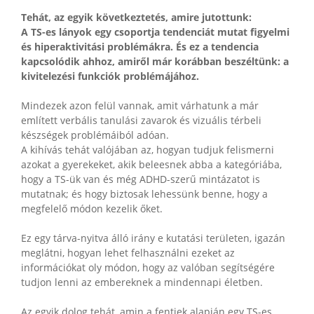
Tehát, az egyik következtetés, amire jutottunk:
A TS-es lányok egy csoportja tendenciát mutat figyelmi
és hiperaktivitási problémákra. És ez a tendencia
kapcsolódik ahhoz, amiről már korábban beszéltünk: a
kivitelezési funkciók problémájához.
Mindezek azon felül vannak, amit várhatunk a már
említett verbális tanulási zavarok és vizuális térbeli
készségek problémáiból adóan.
A kihívás tehát valójában az, hogyan tudjuk felismerni
azokat a gyerekeket, akik beleesnek abba a kategóriába,
hogy a TS-ük van és még ADHD-szerű mintázatot is
mutatnak; és hogy biztosak lehessünk benne, hogy a
megfelelő módon kezelik őket.
Ez egy tárva-nyitva álló irány e kutatási területen, igazán
meglátni, hogyan lehet felhasználni ezeket az
információkat oly módon, hogy az valóban segítségére
tudjon lenni az embereknek a mindennapi életben.
Az egyik dolog tehát, amin a fentiek alapján egy TS-es