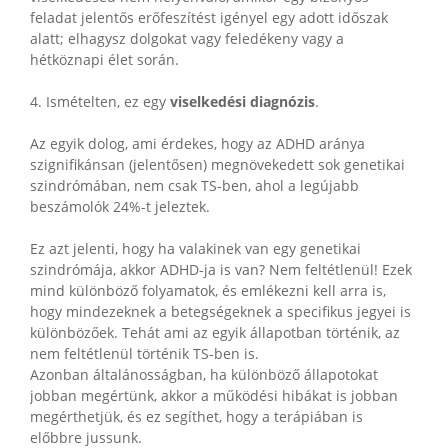
feladat jelentős erőfeszítést igényel egy adott időszak
alatt; elhagysz dolgokat vagy feledékeny vagy a
hétköznapi élet során.
4. Ismételten, ez egy
viselkedési diagnózis
.
Az egyik dolog, ami érdekes, hogy az ADHD aránya
szignifikánsan (jelentősen) megnövekedett sok genetikai
szindrómában, nem csak TS-ben, ahol a legújabb
beszámolók 24%-t jeleztek.
Ez azt jelenti, hogy ha valakinek van egy genetikai
szindrómája, akkor ADHD-ja is van? Nem feltétlenül! Ezek
mind különböző folyamatok, és emlékezni kell arra is,
hogy mindezeknek a betegségeknek a specifikus jegyei is
különbözőek. Tehát ami az egyik állapotban történik, az
nem feltétlenül történik TS-ben is.
Azonban általánosságban, ha különböző állapotokat
jobban megértünk, akkor a működési hibákat is jobban
megérthetjük, és ez segíthet, hogy a terápiában is
előbbre jussunk.