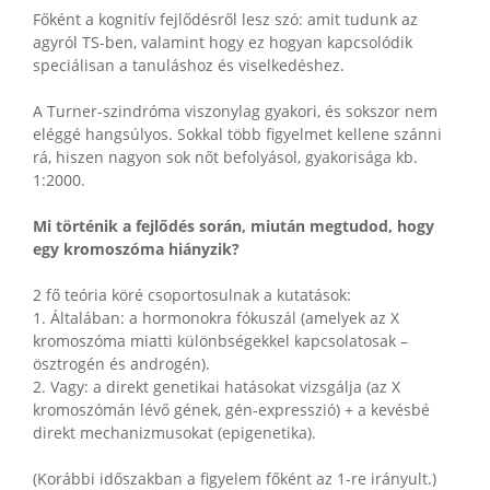
Főként a kognitív fejlődésről lesz szó: amit tudunk az
agyról TS-ben, valamint hogy ez hogyan kapcsolódik
speciálisan a tanuláshoz és viselkedéshez.
A Turner-szindróma viszonylag gyakori, és sokszor nem
eléggé hangsúlyos. Sokkal több figyelmet kellene szánni
rá, hiszen nagyon sok nőt befolyásol, gyakorisága kb.
1:2000.
Mi történik a fejlődés során, miután megtudod, hogy
egy kromoszóma hiányzik?
2 fő teória köré csoportosulnak a kutatások:
1. Általában: a hormonokra fókuszál (amelyek az X
kromoszóma miatti különbségekkel kapcsolatosak –
ösztrogén és androgén).
2. Vagy: a direkt genetikai hatásokat vizsgálja (az X
kromoszómán lévő gének, gén-expresszió) + a kevésbé
direkt mechanizmusokat (epigenetika).
(Korábbi időszakban a figyelem főként az 1-re irányult.)