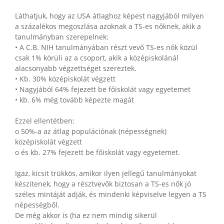
Láthatjuk, hogy az USA átlaghoz képest nagyjából milyen
a százalékos megoszlása azoknak a TS-es nőknek, akik a
tanulmányban szerepelnek:
• A C.B. NIH tanulmányában részt vevő TS-es nők közül
csak 1% körüli az a csoport, akik a középiskolánál
alacsonyabb végzettséget szereztek.
• Kb. 30% középiskolát végzett
• Nagyjából 64% fejezett be főiskolát vagy egyetemet
• kb. 6% még tovább képezte magát
Ezzel ellentétben:
o 50%-a az átlag populációnak (népességnek)
középiskolát végzett
o és kb. 27% fejezett be főiskolát vagy egyetemet.
Igaz, kicsit trükkös, amikor ilyen jellegű tanulmányokat
készítenek, hogy a résztvevők biztosan a TS-es nők jó
széles mintáját adják, és mindenki képviselve legyen a TS
népességből.
De még akkor is (ha ez nem mindig sikerül