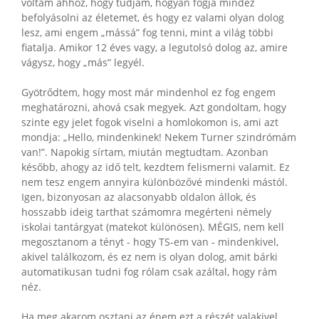
voltam ahhoz, hogy tudjam, hogyan fogja mindez
befolyásolni az életemet, és hogy ez valami olyan dolog
lesz, ami engem „mássá” fog tenni, mint a világ többi
fiatalja. Amikor 12 éves vagy, a legutolsó dolog az, amire
vágysz, hogy „más” legyél.
Gyötrődtem, hogy most már mindenhol ez fog engem
meghatározni, ahová csak megyek. Azt gondoltam, hogy
szinte egy jelet fogok viselni a homlokomon is, ami azt
mondja: „Hello, mindenkinek! Nekem Turner szindrómám
van!”. Napokig sírtam, miután megtudtam. Azonban
később, ahogy az idő telt, kezdtem felismerni valamit. Ez
nem tesz engem annyira különbözővé mindenki mástól.
Igen, bizonyosan az alacsonyabb oldalon állok, és
hosszabb ideig tarthat számomra megérteni némely
iskolai tantárgyat (matekot különösen). MÉGIS, nem kell
megosztanom a tényt - hogy TS-em van - mindenkivel,
akivel találkozom, és ez nem is olyan dolog, amit bárki
automatikusan tudni fog rólam csak azáltal, hogy rám
néz.
Ha meg akarom osztani az énem ezt a részét valakivel,