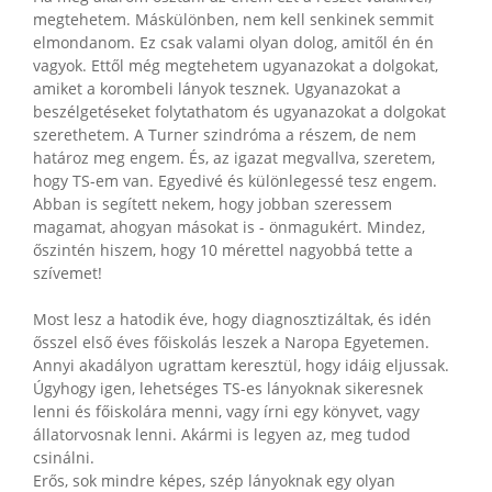
megtehetem. Máskülönben, nem kell senkinek semmit
elmondanom. Ez csak valami olyan dolog, amitől én én
vagyok. Ettől még megtehetem ugyanazokat a dolgokat,
amiket a korombeli lányok tesznek. Ugyanazokat a
beszélgetéseket folytathatom és ugyanazokat a dolgokat
szerethetem. A Turner szindróma a részem, de nem
határoz meg engem. És, az igazat megvallva, szeretem,
hogy TS-em van. Egyedivé és különlegessé tesz engem.
Abban is segített nekem, hogy jobban szeressem
magamat, ahogyan másokat is - önmagukért. Mindez,
őszintén hiszem, hogy 10 mérettel nagyobbá tette a
szívemet!
Most lesz a hatodik éve, hogy diagnosztizáltak, és idén
ősszel első éves főiskolás leszek a Naropa Egyetemen.
Annyi akadályon ugrattam keresztül, hogy idáig eljussak.
Úgyhogy igen, lehetséges TS-es lányoknak sikeresnek
lenni és főiskolára menni, vagy írni egy könyvet, vagy
állatorvosnak lenni. Akármi is legyen az, meg tudod
csinálni.
Erős, sok mindre képes, szép lányoknak egy olyan