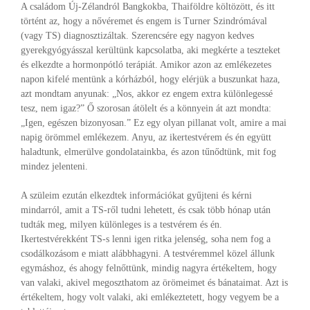
A családom Új-Zélandról Bangkokba, Thaiföldre költözött, és itt
történt az, hogy a nővéremet és engem is Turner Szindrómával
(vagy TS) diagnosztizáltak. Szerencsére egy nagyon kedves
gyerekgyógyásszal kerültünk kapcsolatba, aki megkérte a teszteket
és elkezdte a hormonpótló terápiát. Amikor azon az emlékezetes
napon kifelé mentünk a kórházból, hogy elérjük a buszunkat haza,
azt mondtam anyunak: „Nos, akkor ez engem extra különlegessé
tesz, nem igaz?” Ő szorosan átölelt és a könnyein át azt mondta:
„Igen, egészen bizonyosan.” Ez egy olyan pillanat volt, amire a mai
napig örömmel emlékezem. Anyu, az ikertestvérem és én együtt
haladtunk, elmerülve gondolatainkba, és azon tűnődtünk, mit fog
mindez jelenteni.
A szüleim ezután elkezdtek információkat gyűjteni és kérni
mindarról, amit a TS-ről tudni lehetett, és csak több hónap után
tudták meg, milyen különleges is a testvérem és én.
Ikertestvérekként TS-s lenni igen ritka jelenség, soha nem fog a
csodálkozásom e miatt alábbhagyni. A testvéremmel közel állunk
egymáshoz, és ahogy felnőttünk, mindig nagyra értékeltem, hogy
van valaki, akivel megoszthatom az örömeimet és bánataimat. Azt is
értékeltem, hogy volt valaki, aki emlékeztetett, hogy vegyem be a