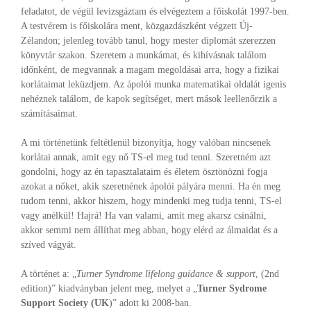
feladatot, de végül levizsgáztam és elvégeztem a főiskolát 1997-ben.
A testvérem is főiskolára ment, közgazdászként végzett Új-
Zélandon; jelenleg tovább tanul, hogy mester diplomát szerezzen
könyvtár szakon. Szeretem a munkámat, és kihívásnak találom
időnként, de megvannak a magam megoldásai arra, hogy a fizikai
korlátaimat leküzdjem. Az ápolói munka matematikai oldalát igenis
nehéznek találom, de kapok segítséget, mert mások leellenőrzik a
számításaimat.
A mi történetünk feltétlenül bizonyítja, hogy valóban nincsenek
korlátai annak, amit egy nő TS-el meg tud tenni. Szeretném azt
gondolni, hogy az én tapasztalataim és életem ösztönözni fogja
azokat a nőket, akik szeretnének ápolói pályára menni. Ha én meg
tudom tenni, akkor hiszem, hogy mindenki meg tudja tenni, TS-el
vagy anélkül! Hajrá! Ha van valami, amit meg akarsz csinálni,
akkor semmi nem állíthat meg abban, hogy elérd az álmaidat és a
szíved vágyát.
A történet a: „
Turner Syndrome lifelong guidance & support
, (2nd
edition)” kiadványban jelent meg, melyet a „
Turner Sydrome
Support Society (UK
)” adott ki 2008-ban.