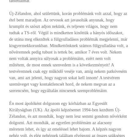
tablettáimat.
Új-Zélandon, ahol születtünk, korán problémánk volt azzal, hogy az
étel bent maradjon. Az orvosok azt javasolták anyunak, hogy
krumplit és szószt adjon nekünk, és teljesen világos, hogy nem
tudtak a TS-ről. Végül is mindketten kinőttük a hányós időszakot,
de utána meg elkezdtek a fülgyulladásos problémák megjelenni, már
kisgyermekkorunkban. Mindkettőnknek számos fülgyulladása volt, a
nővéremnek pedig tubust is tettek be, amikor 7 éves volt. Nekem
nem voltak annyira súlyosak a problémáim, ezért nem volt
műtétem, de most ennek szenvedem is a következményeit! A
testvéremnek csak egy működő veséje van, amíg nekem patkóvesém
van, ami azt jelenti, hogy nagyon sokat kell innom! A testvérem
szemüveget vagy kontaktlencsét hord, de nekem megvan az a
szerencsém, hogy egyáltalán nincsenek szemproblémáim.
Én most ápolóként dolgozom egy kórházban az Egyesült
Királyságban (UK). Az ápoló képzésemet 1994-ben kezdtem Új-
Zélandon, és azt mondták, hogy nem lesz semmi gondom nővérként
dolgozni. Azt mondták, az egyetlen problémám az alacsony
méretem lehet, és így az emeléssel lehet bajom. A képzés nagyon
nehéz volt, és elég nehéznek találtam elvégezni az összes szükséges