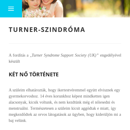
TURNER-SZINDRÓMA
A fordítás a „
Turner Syndrome Support Society (UK)”
engedélyével
készült
KÉT NŐ TÖRTÉNETE
A szüleim elhatározták, hogy ikertestvéremmel együtt elvisznek egy
gyermekorvoshoz. 14 éves korunkhoz képest mindketten igen
alacsonyak, kicsik voltunk, és nem kezdtünk még el nőiesedni és
menstruálni. Természetesen a szüleim kicsit aggódtak e miatt, így
megkezdődtek az orvos látogatások az ügyben, hogy kiderüljön mi a
baj velünk.