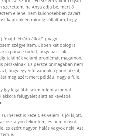
apni a “szurit”. Én sosem voltam olyan
 szerettem, ha Anya adja be, mert ő
nkeztem ellene, nem különösebben zavart.
ást kaptunk én mindig vállaltam, hogy
“majd létrára állok!” ), vagy
osem szégyelltem. Ebben két dolog is
 arra panaszkodott, hogy bárcsak
ndig találnék valami problémát magamon,
t is piszkálnak. Ez persze önmagában nem
azt, hogy egyedül vannak a gondjaikkal,
 mást meg azért mert például nagy a füle.
ogy így legalább sokmindent azonnal
ekkora felügyelet alatt és kevésbé
m.
rnerest is kezelt, és velem is jól kijött.
a az osztályon feküdtem, és nem mások
le, és ezért nagyon hálás vagyok neki. Azt
rtem-e.