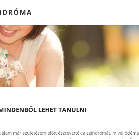
INDRÓMA
MINDENBŐL LEHET TANULNI
Nálam már születésem előtt észrevették a szindrómát, mivel ödémá