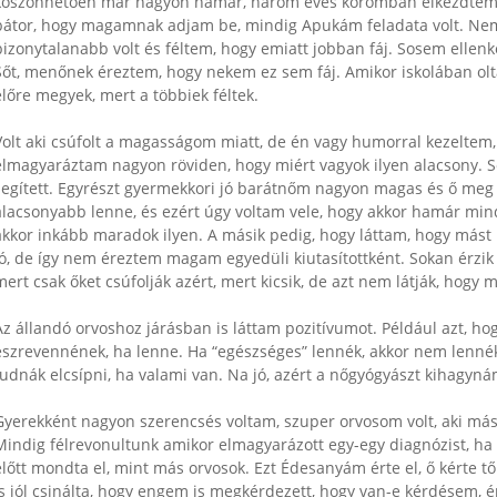
köszönhetően már nagyon hamar, három éves koromban elkezdtem k
bátor, hogy magamnak adjam be, mindig Apukám feladata volt. Nem
bizonytalanabb volt és féltem, hogy emiatt jobban fáj. Sosem elle
Sőt, menőnek éreztem, hogy nekem ez sem fáj. Amikor iskolában olt
előre megyek, mert a többiek féltek.
Volt aki csúfolt a magasságom miatt, de én vagy humorral kezeltem, ( 
elmagyaráztam nagyon röviden, hogy miért vagyok ilyen alacsony. S
segített. Egyrészt gyermekkori jó barátnőm nagyon magas és ő meg
alacsonyabb lenne, és ezért úgy voltam vele, hogy akkor hamár mi
akkor inkább maradok ilyen. A másik pedig, hogy láttam, hogy más
jó, de így nem éreztem magam egyedüli kiutasítottként. Sokan érzik 
mert csak őket csúfolják azért, mert kicsik, de azt nem látják, hogy
Az állandó orvoshoz járásban is láttam pozitívumot. Például azt, h
észrevennének, ha lenne. Ha “egészséges” lennék, akkor nem lennék 
tudnák elcsípni, ha valami van. Na jó, azért a nőgyógyászt kihagyná
Gyerekként nagyon szerencsés voltam, szuper orvosom volt, aki más Tu
Mindig félrevonultunk amikor elmagyarázott egy-egy diagnózist, h
előtt mondta el, mint más orvosok. Ezt Édesanyám érte el, ő kérte tő
is jól csinálta, hogy engem is megkérdezett, hogy van-e kérdésem, é