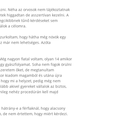
ezni. Néha az orvosok nem tájékoztatnak
ek higgadtan de asszertívan kezelni. A
legcikibbnek tűnő kérdéseket sem
lok a célomra.
n szurkoltam, hogy hátha még növök egy
 ez már nem lehetséges. Azóta
ég nagyon fiatal voltam, olyan 14 amikor
egy gyászfolyamat. Soha nem fogok örülni
 szeretem őket, de megtanultam
akkor kiadom magamból és utána újra
, hogy mi a helyzet, pedig még nem
lább akivel gyereket vállalok az biztos,
lmileg nehéz procedúrán kell majd
hátrány-e a férfiaknál, hogy alacsony
, de nem értettem, hogy miért kérdezi.