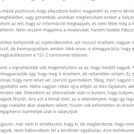
A másik pozitívum, hogy elkezdtem kiállni magamért és merni kérd
megfelelően, vagy gorombák, azonban megtanultam ezeket a helyzet
célom az lett, hogy az információt megkapjam, és nem félek még a 
feltenni. Nem veszem magamra a modorukat, hanem tovább fókuszá
Amikor befejezték az injekciókezelést, azt rosszul viseltem, nagyo
kicsit, de belenyugodtam, amikor több orvos is elmagyarázta, hogy
megbarátkoztam a 151-2 centimmel teljesen.
Amit a legnehezebb volt megemészteni az az, hogy meddő vagyok. M
elmagyarázták úgy, hogy meg is értettem, de rettentően sírtam. Ez 
annak, hogy nem lehet vér szerinti gyermekem, főleg, mert nagyon
együttélni vele. Néha nagyon ritkán újra előjön az éles fájdalom, 
minden oké. Elkezdtem az alternatívák után is kutatni, hogy tudjam
vagyok férjnél. Ami ezt a témát illeti, az a véleményem, hogy így lega
hogy családot akar alapítani velem, hiszen sok kellemetlen és érze
végigmenni bármelyik utat is választjuk.
Egyszer, már nem is emlékszem, hogy ki, de megkérdezte, hogy nem 
vagyok. Nem háborodtam fel a kérdésén egyáltalán, erre emlékszem