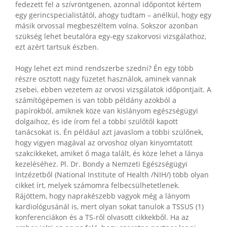
fedezett fel a szívröntgenen, azonnal időpontot kértem
egy gerincspecialistától, ahogy tudtam – anélkül, hogy egy
másik orvossal megbeszéltem volna. Sokszor azonban
szükség lehet beutalóra egy-egy szakorvosi vizsgálathoz,
ezt azért tartsuk észben.
Hogy lehet ezt mind rendszerbe szedni? Én egy több
részre osztott nagy füzetet használok, aminek vannak
zsebei, ebben vezetem az orvosi vizsgálatok időpontjait. A
számítógépemen is van több példány azokból a
papírokból, amiknek köze van kislányom egészségügyi
dolgaihoz, és ide írom fel a többi szülőtől kapott
tanácsokat is. Én például azt javaslom a többi szülőnek,
hogy vigyen magával az orvoshoz olyan kinyomtatott
szakcikkeket, amiket ő maga talált, és köze lehet a lánya
kezeléséhez. Pl. Dr. Bondy a Nemzeti Egészségügyi
Intzézetből (National Institute of Health /NIH/) több olyan
cikket írt, melyek számomra felbecsülhetetlenek.
Rájöttem, hogy naprakészebb vagyok még a lányom
kardiológusánál is, mert olyan sokat tanulok a TSSUS (1)
konferenciákon és a TS-ről olvasott cikkekből. Ha az