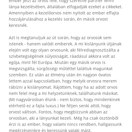
ember jelzi az orvos felé, hogy szeretne partner lenni
lánya kezelésében, általában elfogadják ezeket a cikkeket.
Amennyiben a kezelőorvos nem nyitott az ember effajta
hozzájárulásához a kezelés során, én másik orvost
keresnék.
Azt is megtanuljuk az út során, hogy az orvosok sem
istenek - hanem valódi emberek. A mi kislányunk útjának
elején volt egy olyan orvosunk, aki félrediagnosztizálta a
szívbetegségének súlyosságát, ráadásul akkora volt az
egója, mint fél Európa. Miután egy másik orvos is
megvizsgálta, sürgősségi műtéttel találtuk magunkat
szemben. Ez után az élmény után én nagyon óvatos
lettem azzal kapcsolatban, hogy melyik orvosra merem
rábízni a kislányomat. Rájöttem, hogy ha az adott orvos
nem felel meg a mi helyzetünknek, találhatunk másikat.
(Mi nagyvárosban élünk - nem biztos, hogy mindenkinek
elérhető ez a fajta luxus.) Ne féljen senki attól, hogy
orvost váltson. Fontos, hogy megbízzunk abban az
orvosban, aki a lányunkat kezeli. Még ha csak ösztönből
érzi is az ember, hogy valami nincs rendben, hallgassunk
megérzéseinkre és keressünk valaki mást.