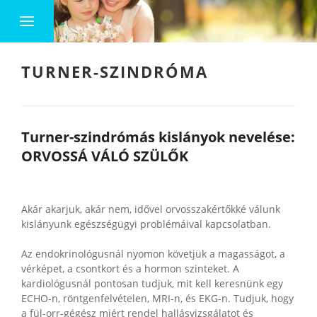
TURNER-SZINDRÓMA
Turner-szindrómás kislányok nevelése:
ORVOSSÁ VÁLÓ SZÜLŐK
Akár akarjuk, akár nem, idővel orvosszakértőkké válunk
kislányunk egészségügyi problémáival kapcsolatban.
Az endokrinológusnál nyomon követjük a magasságot, a
vérképet, a csontkort és a hormon szinteket. A
kardiológusnál pontosan tudjuk, mit kell keresnünk egy
ECHO-n, röntgenfelvételen, MRI-n, és EKG-n. Tudjuk, hogy
a fül-orr-gégész miért rendel hallásvizsgálatot és