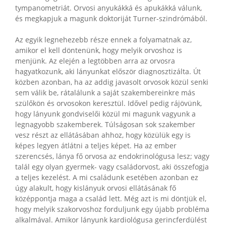
tympanometriát. Orvosi anyukákká és apukákká válunk,
és megkapjuk a magunk doktoriját Turner-szindrómából.
Az egyik legnehezebb része ennek a folyamatnak az,
amikor el kell döntenünk, hogy melyik orvoshoz is
menjünk. Az elején a legtöbben arra az orvosra
hagyatkozunk, aki lányunkat először diagnosztizálta. Út
közben azonban, ha az addig javasolt orvosok közül senki
sem válik be, rátalálunk a saját szakembereinkre más
szülőkön és orvosokon keresztül. Idővel pedig rájövünk,
hogy lányunk gondviselői közül mi magunk vagyunk a
legnagyobb szakemberek. Túlságosan sok szakember
vesz részt az ellátásában ahhoz, hogy közülük egy is
képes legyen átlátni a teljes képet. Ha az ember
szerencsés, lánya fő orvosa az endokrinológusa lesz; vagy
talál egy olyan gyermek- vagy családorvost, aki összefogja
a teljes kezelést. A mi családunk esetében azonban ez
úgy alakult, hogy kislányuk orvosi ellátásának fő
középpontja maga a család lett. Még azt is mi döntjük el,
hogy melyik szakorvoshoz forduljunk egy újabb probléma
alkalmával. Amikor lányunk kardiológusa gerincferdülést