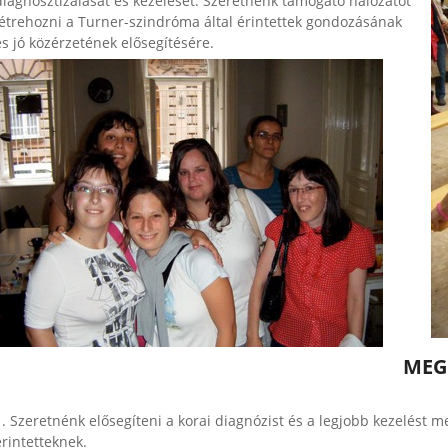
diagnosztizálását és kezelését. Szeretnénk támogató hálózatot
létrehozni a Turner-szindróma által érintettek gondozásának
és jó közérzetének elősegítésére.
MEG
1. Szeretnénk elősegíteni a korai diagnózist és a legjobb kezelést m
érintetteknek.