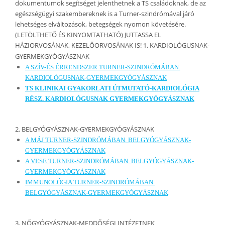
dokumentumok segítséget jelenthetnek a TS családoknak, de az
egészségügyi szakembereknek is a Turner-szindrómával járó
lehetséges elváltozások, betegségek nyomon követésére.
(LETÖLTHETŐ ÉS KINYOMTATHATÓ) JUTTASSA EL
HÁZIORVOSÁNAK, KEZELŐORVOSÁNAK IS! 1. KARDIOLÓGUSNAK-
GYERMEKGYÓGYÁSZNAK
A SZÍV-ÉS ÉRRENDSZER TURNER-SZINDRÓMÁBAN.
KARDIOLÓGUSNAK-GYERMEKGYÓGYÁSZNAK
TS KLINIKAI GYAKORLATI ÚTMUTATÓ-KARDIOLÓGIA
RÉSZ. KARDIOLÓGUSNAK GYERMEKGYÓGYÁSZNAK
2. BELGYÓGYÁSZNAK-GYERMEKGYÓGYÁSZNAK
A MÁJ TURNER-SZINDRÓMÁBAN. BELGYÓGYÁSZNAK-
GYERMEKGYÓGYÁSZNAK
A VESE TURNER-SZINDRÓMÁBAN. BELGYÓGYÁSZNAK-
GYERMEKGYÓGYÁSZNAK
IMMUNOLÓGIA TURNER-SZINDRÓMÁBAN.
BELGYÓGYÁSZNAK-GYERMEKGYÓGYÁSZNAK
3. NŐGYÓGYÁSZNAK-MEDDŐSÉGI INTÉZETNEK